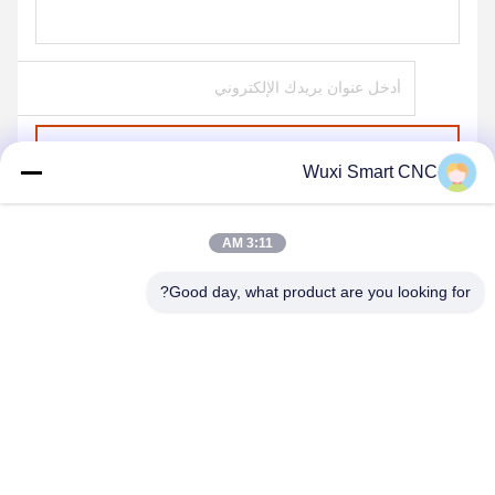
ارسل
Wuxi Smart CNC
3:11 AM
Good day, what product are you looking for?
WUXI SMART CNC EQUIPMENT GROUP
CO.,LTD
sales@chinasmartcnc.com
86--13771480707