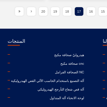
20
19
18
17
16
15
نا
المنتجات
هيدروليّ صحافة مكبح
cnc صحافة مكبح
NC الصحافة الفرامل
آلة التصنيع باستخدام الحاسب الآلي القص الهيدروليكية
آلة قص شعاع التأرجح الهيدروليكي
لوحة الانحناء آلة المتداول