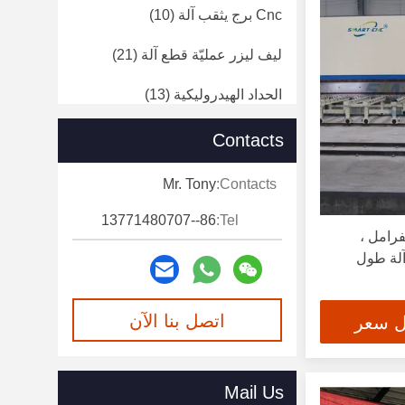
Cnc برج يثقب آلة
(10)
ليف ليزر عمليّة قطع آلة
(21)
الحداد الهيدروليكية
(13)
خفيف Pole خطّ
(22)
Contacts
آلة الانحناء الشخصية
(12)
Mr. Tony
Contacts:
اضغط على أدوات الفرامل الانحناء
86--13771480707
Tel:
(10)
ة الفرامل ،
الانحناء آلة طول
لقطع خط طول
(10)
آلة لحام ألياف الليزر
(10)
اتصل بنا الآن
ل سعر
آلة ثني الأنابيب
(21)
Mail Us
آلة تسوية الألواح
(10)