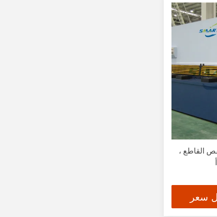
لقص القاطع ،
ل سعر