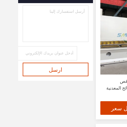
ارسل
ر CNC آلة قص
ئح المعدنية
ل سعر