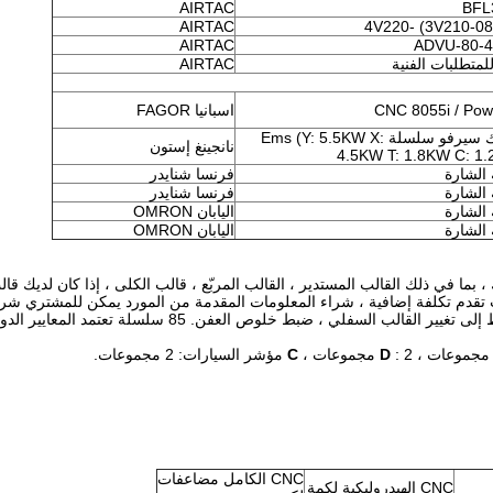
AIRTAC
BFL
AIRTAC
4V220- (3V210-0
AIRTAC
ADVU-80-4
لمتطلبات الفنية
AIRTAC
CNC 8055i / Po
اسبانيا FAGOR
محرك سيرفو سلسلة Ems (Y: 5.5KW X:
نانجينغ إستون
4.5KW T: 1.8KW C: 1
 الشارة
فرنسا شنايدر
 الشارة
فرنسا شنايدر
 الشارة
اليابان OMRON
 الشارة
اليابان OMRON
ت قياسية Amada قالب برج سميك ، بما في ذلك القالب المستدير ، القالب المربّع ، قالب الكلى ، إذا كان ل
لب تقدم تكلفة إضافية ، شراء المعلومات المقدمة من المورد يمكن للمشتري شرا
2. بسبب متطلبات الإنتاج ، مثل تغيير سمك ورقة ، تحتاج فقط إلى تغيير القالب السفلي ، ضبط خلوص العف
: 2 مجموعات ،
D
C
مؤشر السيارات: 2 مجموعات.
CNC الكامل مضاعفات
CNC الهيدروليكية لكمة