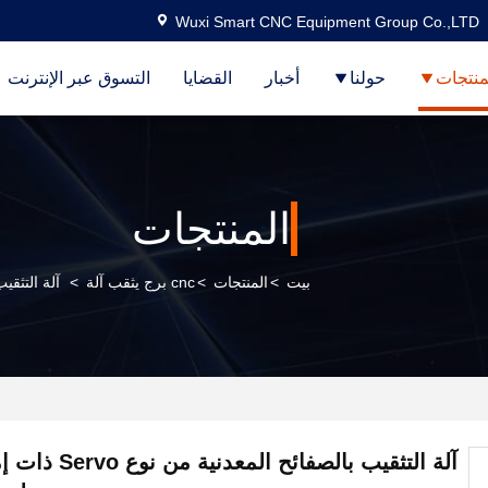
Wuxi Smart CNC Equipment Group Co.,LTD
منتجات
حولنا
أخبار
القضايا
التسوق عبر الإنترنت
المنتجات
بيت
>
المنتجات
>
cnc برج يثقب آلة
>
آلة التثقيب بالصفائح
آلة التثقيب بالصفائح ا