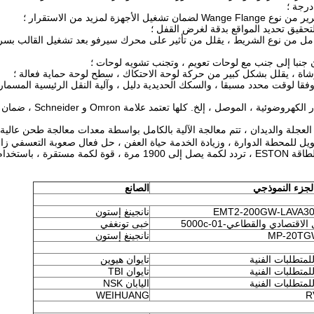
رامل من نوع الشريط ، يقلل من تأثير على محرك سيرفو بعد تشغيل القالب بسر
، وفقا لوقت محدد مسبقا ، والسكك الحديدية دليل ، وآلية النقل الرئيسية المسما
13. المكونات الكهربائية الرئيسية: التبديلات ، أجهزة الاستش
ة العجلة والديدان ، تتم معالجة الآلية بالكامل بواسطة معدات معالجة طحن عالية
 للمحطة الدوارة ، وزيادة الخدمة حياة العفن ، حل فعال صعوبة التعسفي زاوي
15. ختم نظام المؤازرة الرئيسي: اعتماد محرك مؤازر عالي الطاقة ESTON ، تردد لكمة يصل إلى 1900 مرة ، قو
لجزء النموذجي
الصانع
EMT2-200GW-LAVA30
نانجينغ إستون
لاقتصادي والقطاعي-5000c-01
خبى تونغفي
MP-20TG
نانجينغ إستون
لمتطلبات الفنية
تايوان هيوين
لمتطلبات الفنية
تايوان TBI
لمتطلبات الفنية
اليابان NSK
WEIHUANG
R