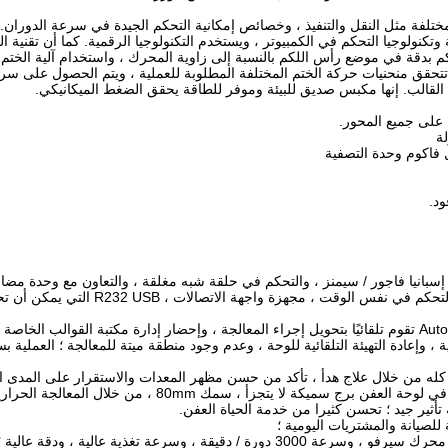
لفة مثل النقل والتنفيذ ، وخصائص إمكانية التحكم الجيدة في سرعة الدوران. 
 وتكنولوجيا التحكم في الكمبيوتر ، ويستخدم التكنولوجيا الرقمية. كما أن تقنية 
م بدقة في موضع رأس اللكم بالنسبة إلى زاوية المحرك ، واستخدام آلية الختم
تتحقق منحنيات حركة الختم المختلفة المطلوبة للعملية ، ويتم الحصول على س
قالب. إنها مكبس صديق للبيئة وموفر للطاقة يحقق الضغط الميكانيكي.
ة على جميع المحور.
 فاكوم وحدة التصفية
ي إسبانيا فاجور / سيمنز ، والتحكم في حلقة شبه مغلقة ، والتعاون مع وحدة مض
مضاعفة التحكم Estun ، والتي يمكن أن تحقق أربعة محاور التحكم في نفس الوقت ، مجهز
البرنامج: يعتمد برنامج CNCKAD أن يدرك أن رسومات AutoCAD تقوم تلقائيًا بتحويل إجراء المعالجة ، وإحضار إدارة مكتبة القوال
ية ، وإعادة التهيئة التلقائية للوحة ، وعدم وجود منطقة ميتة للمعالجة ؛ العملية 
3. تنظيم البرج: اعتماد عالية القوة الحديد الزهر عقيدية للادلاء في لوحة العفن برج سميكة لا يتجزأ
 تأثير جيد ؛ تحسن كثيرا من خدمة الحياة العفن.