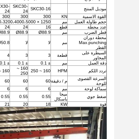
X30-
SKC30-
موديل المنتج
SKC30-16
24
24
القوة الاسمية
KN
300
300
300
حجم طاولة العمل
مم
1250 × 2500،3200،4000،5000 1500 × 2500،3200،4000،5000
عدد محطة
قطع
16
24
24
قطر الضرب
مم
Ø88.9
Ø88.9
88.9
محطة دوران
Max.punching
مم
لا
لا
50.8
القطر
السيطرة على
قطعة
3
3
4
المحاور
دقة العمل
مم
± 0.1
± 0.1
± 0.1
160 ~
تردد اللكم
HPM
160 ~ 250
160 ~ 250
250
السرعة القصوى
م / دقيقة
60
60
60
للوحة
سماكة لوحة
مم
6
6
6
ميجا
ضغط جوي
0.55
0.55
0.55
باسكال
قوة
KW
18
20
21