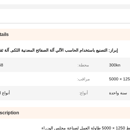
ails
إبراز:
التصنيع باستخدام الحاسب الآلي آلة الصفائح المعدنية اللكم
,
آلة ثق
300kn
محطة:
48 مح
1250 × 5
مراقب:
سنة واحدة
أنواع:
أنواع ا
scription