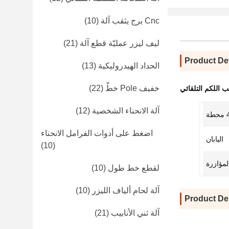
Cnc برج يثقب آلة
(10)
ليف ليزر عمليّة قطع آلة
(21)
Product Det
الحداد الهيدروليكية
(13)
خفيف Pole خطّ
(22)
ب اللكم التلقائي
آلة الانحناء الشخصية
(12)
طة
اضغط على أدوات الفرامل الانحناء
اليابان
(10)
لمؤازرة
لقطع خط طول
(10)
آلة لحام ألياف الليزر
(10)
Product De
آلة ثني الأنابيب
(21)