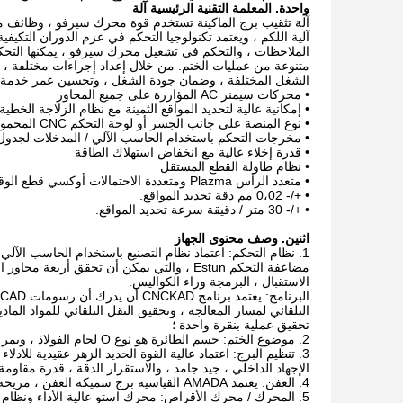
واحدة.
المعلمة التقنية الرئيسية آلة
آلة تثقيب برج الماكينة تستخدم قوة محرك سيرفو ، وظائف مخت
آلية اللكم ، ويعتمد تكنولوجيا التحكم في عزم الدوران التكيفية
الملاحظات ، والتحكم في تشغيل محرك سيرفو ، يمكنها التحك
متنوعة من عمليات الختم. من خلال إعداد إجراءات مختلفة ، 
الشغل المختلفة ، وضمان جودة الشغل ، وتحسين عمر خدمة ال
• محركات سيمنز AC المؤازرة على جميع المحاور
• إمكانية عالية لتحديد المواقع الثمينة مع نظام الزلاجة الخطي
• نوع المنصة على جانب الجسر أو لوحة التحكم CNC المحمولة
• مخرجات التحكم باستخدام الحاسب الآلي / المدخلات لجدول
• قدرة إخلاء عالية مع انخفاض استهلاك الطاقة
• نظام طاولة القطع المستقل
• متعدد الرأس Plazma ومتعددة الاحتمالات أوكسي قطع الوقود.
• +/- 0،02 مم دقة تحديد المواقع.
• +/- 30 متر / دقيقة سرعة تحديد المواقع.
اثنين.
وصف محتوى الجهاز
1. نظام التحكم: اعتماد نظام التصنيع باستخدام الحاسب الآل
الاستقبال ، البرمجة وراء الكواليس.
التلقائي لمسار المعالجة ، وتحقيق النقل التلقائي للمواد الماد
تحقيق عملية بنقرة واحدة ؛
2. موضوع الختم: جسم الطائرة هو نوع O لحام الفولاذ ، ويمر كله من خلال علاج هدأ ، تأكد من حسن مظهر المعدات والاستقرار على المدى الطويل ؛
الإجهاد الداخلي ، جيد جامد ، والاستقرار الدقة ، قدرة مقاومة
4. العفن: يعتمد AMADA القياسية برج سميكة العفن ، مريحة للصيانة والمشتريات اليومية ؛
5. المحرك / محرك الأقراص: محرك استو عالية الأداء ونظام محرك سيرفو ، وسرعة 3000 دورة / دقيقة ، وسرعة تغذية عالية ، ودقة عالية ؛