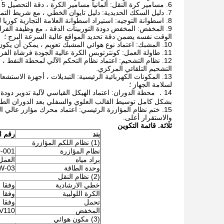
6. مسامير كرة النقل: ألمانيا مسامير الكرة ، دقة التحصيل 5 درجة ؛
7. دليل السكك الحديدية: دليل تايوان الخطي ، مع شريط التمرير من نوع Wange Flange لضمان تشغيل الأجهزة لمزيد من الاستقرار ؛
8. اسطوانة التوجيه: استيراد اسطوانة العلامة التجارية كوريا لتحقيق تحديد المواقع بدقة لغرض القفل ؛
9. المخفض: المخفض دودة التوربينات الدقة ، مع وظيفة الف
الوقت نفسه يضمن دقة تحديد المواقع عالية السرعة البرج ؛
10. المشبك: اعتماد نوع هوائي المشبك تعويم ، يمكن أن يكون جنبا إلى جنب مع لوحات تعويم ، وتجنب تشويه لوحات ؛
11. طاولة العمل: كونترتوبس الكرة عالية الجودة فرشاة الفرشاة ، يقلل بشكل كبير من حركة لوحة الاحتكاك ، سطح لوحة حماية فعالة ؛
12. نظام التشحيم: اعتماد نظام التحكم الآلي لمحطة النفط 
التشحيم التلقائي المركزي.
لسلامة الجهاز ؛
14． محطة الدوران: اعتماد الهيكل القياسي لآلية تدوير دود
بشكل كامل توسيط القالب العلوي والسفلي بعد الدوران الطويل
والاستقرار أعلى.
ثلاثة.
قائمة التكوين
بند
رقم ا
(1) نظام اللكم المؤازرة
نظام المؤازرة
-001
براد مياه
العمل ا
وحدة الطاقة
W-03
(2) نظام النقل
خطي الارشادية
وفقا ل
الكرة اللولبية
وفقا ل
تحمل
وفقا ل
المخفض
V110
(3) مكون هوائي