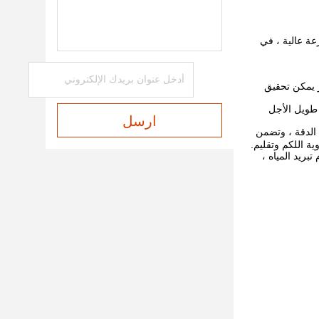
عة عالية ، في
ر يمكن تحقيق
عار الكهروضوئية ، الموصل ، إلخ. كلها تعتمد علامة Omron و Schneider ، ضمان طويل الأجل
ارسل
 الدقة ، وتضمن
ة اللكم وتقليم.
ة لكمة مستقرة ، باستخدام تبريد المياه ،