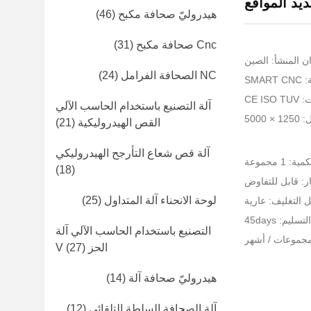
ديد المواقع
هيدروليّ صحافة مكبح
(46)
Cnc صحافة مكبح
(31)
ن المنشأ: الصين
NC الصحافة الفرامل
(24)
SMA
CE I
آلة التصنيع باستخدام الحاسب الآلي
5000
القص الهيدروليكية
(21)
آلة قص شعاع التأرجح الهيدروليكي
 1 مجموعة
(18)
ر: قابل للتفاوض
لوحة الانحناء آلة المتداول
(25)
 التغليف: عارية
ليم: 45days
التصنيع باستخدام الحاسب الآلي آلة
الحز V
(27)
هيدروليّ صحافة آلة
(14)
آلة الصحافة السلطة التلقائي
(12)