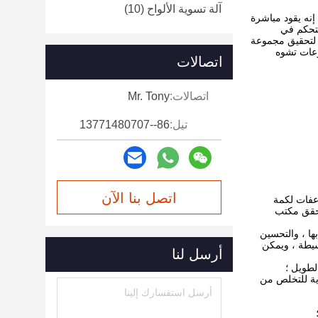
آلة تسوية الألواح
(10)
إنه يقود مباشرة
التحكم في
 لتحقيق مجموعة
رعات تشوه
اتصالات
اتصالات:
Mr. Tony
تيل:
86--13771480707
اتصل بنا الآن
اعفات لكمة
ة واجهة الاتصالات ، R232 USB التي يمكن أن تحقق مكتب
ب الخاصة بها ، والتحسين
بسيطة ، ويمكن
أرسل لنا
 ، سمك 80mm ، من خلال المعالجة الحرارية للتخلص من