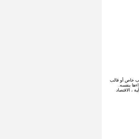
ديك قالب خاص أو قالب
ءها بنفسه.
ن. 85 سلسلة تعتمد المعايير الدولية ، الاقتصاد