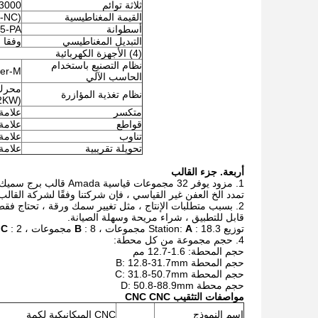
ثلاثة توائم
3000
القيمة المغناطيسية
8-NC)
أسطوانة
5-PA
التبديل المغناطيسي
وفقا ل
(4) الأجهزة الكهربائية
نظام التصنيع باستخدام
wer-M
الحاسب الآلي
نظام تغذية المؤازرة
.2KW)
متكسر
علامة
قواطع
علامة
تناوب
علامة
تحويلة تقريبية
علامة
أربعة.
جزء القالب
1. مزود يوفر 32 مجموعا
تمدد الخ العفن غير القياسي ، فإن شركتنا وفقًا لشركة القا
قابل للتطبيق ، شراء مريحة وسهلة الصيانة.
توزيع 3.Station:
: 18 مجموعات ،
A
: 8 مجموعات ،
B
: 2 مجموعات ،
C
4. حجم مجموعة من كل محطة:
حجم المحطة: 1.6-12.7 مم
حجم المحطة B: 12.8-31.7mm
حجم المحطة C: 31.8-50.7mm
حجم محطة D: 50.8-88.9mm
مواصفات التثقيب CNC CNC
اسم النموذج
CNC الميكانيكية لكمة