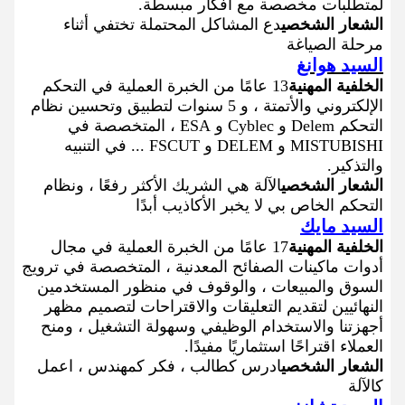
لمتطلبات مخصصة مع أفكار مبسطة.
الشعار الشخصي
دع المشاكل المحتملة تختفي أثناء
مرحلة الصياغة
السيد هوانغ
الخلفية المهنية
13 عامًا من الخبرة العملية في التحكم
الإلكتروني والأتمتة ، و 5 سنوات لتطبيق وتحسين نظام
التحكم Delem و Cyblec و ESA ، المتخصصة في
MISTUBISHI و DELEM و FSCUT ... في التنبيه
والتذكير.
الشعار الشخصي
الآلة هي الشريك الأكثر رفعًا ، ونظام
التحكم الخاص بي لا يخبر الأكاذيب أبدًا
السيد مايك
الخلفية المهنية
17 عامًا من الخبرة العملية في مجال
أدوات ماكينات الصفائح المعدنية ، المتخصصة في ترويج
السوق والمبيعات ، والوقوف في منظور المستخدمين
النهائيين لتقديم التعليقات والاقتراحات لتصميم مظهر
أجهزتنا والاستخدام الوظيفي وسهولة التشغيل ، ومنح
العملاء اقتراحًا استثماريًا مفيدًا.
الشعار الشخصي
ادرس كطالب ، فكر كمهندس ، اعمل
كالآلة