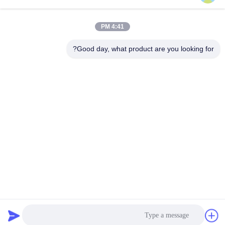
4:41 PM
Good day, what product are you looking for?
WUXI SMART CNC EQUIPMENT GROUP
CO.,LTD
sales@chinasmartcnc.com
86--13771480707
No.77 Huicheng Road ، مقاطعة هوشان ، مقاطعة جيانغسو ،
214151 ، الصين
الصين جودة جيدة هيدروليّ صحافة مكبح المورد. حقوق الطبع والنشر © 2019-2026
Wuxi Smart CNC Equipment Group Co.,LTD جميع الحقوق محفوظة