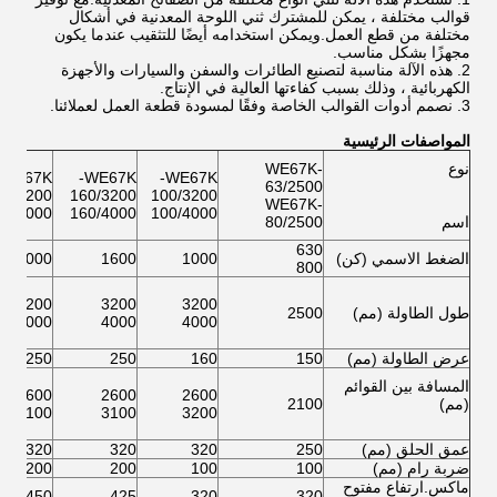
قوالب مختلفة ، يمكن للمشترك ثني اللوحة المعدنية في أشكال
مختلفة من قطع العمل.ويمكن استخدامه أيضًا للتثقيب عندما يكون
مجهزًا بشكل مناسب.
2. هذه الآلة مناسبة لتصنيع الطائرات والسفن والسيارات والأجهزة
الكهربائية ، وذلك بسبب كفاءتها العالية في الإنتاج.
3. نصمم أدوات القوالب الخاصة وفقًا لمسودة قطعة العمل لعملائنا
.
المواصفات الرئيسية
نوع
WE67K-
WE67K-
WE67K-
WE67K-
63/2500
00/3200
160/3200
100/3200
WE67K-
00/4000
160/4000
100/4000
اسم
80/2500
630
الضغط الاسمي (كن)
1000
1600
2000
800
3200
3200
3200
طول الطاولة (مم)
2500
4000
4000
4000
عرض الطاولة (مم)
150
160
250
250
المسافة بين القوائم
2600
2600
2600
(مم)
2100
3100
3100
3200
عمق الحلق (مم)
250
320
320
320
ضربة رام (مم)
100
100
200
200
ماكس.ارتفاع مفتوح
450
425
320
320