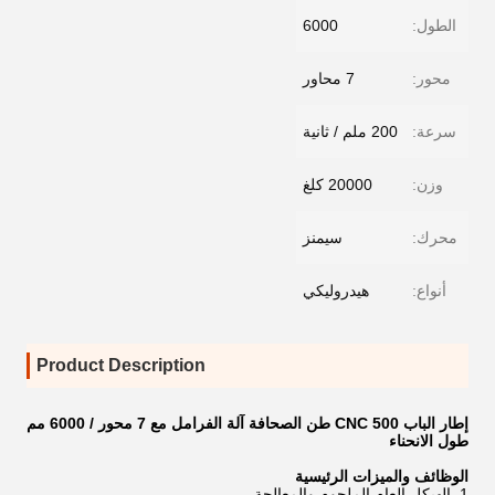
الطول:
6000
محور:
7 محاور
سرعة:
200 ملم / ثانية
وزن:
20000 كلغ
محرك:
سيمنز
أنواع:
هيدروليكي
Product Description
إطار الباب CNC 500 طن الصحافة آلة الفرامل مع 7 محور / 6000 مم
طول الانحناء
الوظائف والميزات الرئيسية
1. الهيكل العام الملحوم والمعالجة.