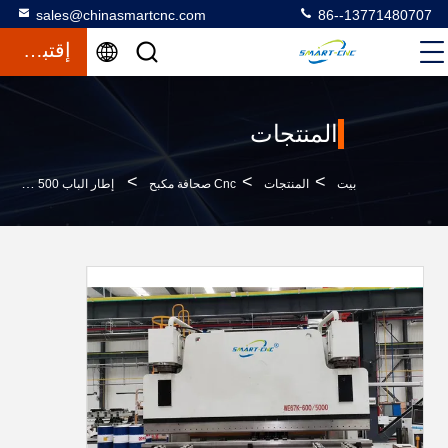
sales@chinasmartcnc.com
86--13771480707
إقتباس
المنتجات
>
>
>
بيت
المنتجات
Cnc صحافة مكبح
إطار الباب 500 طن CNC الصحافة الفرامل 6000 ملم طول الانحناء مع 7 محور