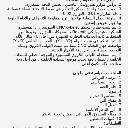
2. تزامن مؤازر هيدروليكي تناسبي ، يضمن الدقة المتكررة.
3. ضمن ضربة واحدة ، يمكن التحكم في ضغط الانحناء بنقطة عشوائية
، دقة التكرار ± 0.01 ، التوازي 0.02.
4. طاولة العمل السفلية بها جهاز توج لمقاومة الانحراف والأداة العلوية
بها جهاز تعويض إسفين.
5. يتم تثبيت نظام التحكم CNC cybelec السويسري ، المسطرة
الشبكية ، هيدروليكي Rexroth ، المحركات المؤازرة وغيرها من
الملحقات ذات العلامات التجارية الشهيرة من أجل أداء مثالي للآلة.
6. يتم التحكم في شوط الرام (Y1 ، Y2) ، المقياس الخلفي (X ، R)
بواسطة جهاز التحكم CNC بينما يتم تثبيت اللولب الكروي وسكة
التوجيه الخطية من أجل دقة التكرار العالية.
7. يتم استخدام اللولب الكروي المستورد والموجه الخطي للسدادة
الخلفية ، لضمان دقة تحديد موضع السدادة الخلفية ، من أجل دقة
معالجة الآلة لتكون أعلى.
الملحقات القياسية في ما يلي:
1. مرساة الترباس
2. الجوز السداسي
3. خاتم الختم
4. طوقا
5. مسدس الشحوم
6. مفتاح ألين
7. تبديل القدم
8. أذرع الدعم الأمامية
9. مفتاح الصندوق الكهربائي ، مفتاح لوحة التحكم
10. كتيبات التشغيل
التطبيقات:
1. تستخدم هذه الآلة لثني أنواع مختلفة من الصفائح المعدنية.مع توفير