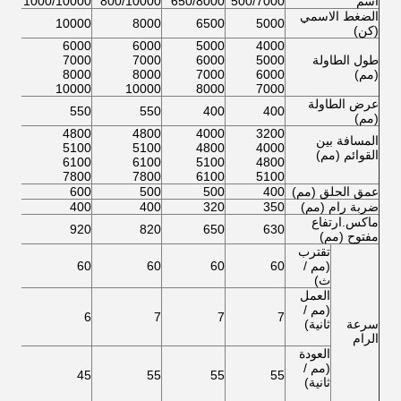
اسم
500/7000
650/8000
800/10000
1000/10000
000
الضغط الاسمي
000
10000
8000
6500
5000
(كن)
000
6000
6000
5000
4000
طول الطاولة
5000
6000
7000
7000
000
(مم)
6000
7000
8000
8000
000
000
10000
10000
8000
7000
عرض الطاولة
550
550
550
400
400
(مم)
800
4800
4800
4000
3200
المسافة بين
100
5100
5100
4800
4000
القوائم (مم)
100
6100
6100
5100
4800
800
7800
7800
6100
5100
عمق الحلق (مم)
400
500
500
600
600
ضربة رام (مم)
350
320
400
400
400
ماكس.ارتفاع
920
920
820
650
630
مفتوح (مم)
تقترب
(مم /
60
60
60
60
60
ث)
العمل
(مم /
6
6
7
7
7
سرعة
ثانية)
الرام
العودة
(مم /
45
45
55
55
55
ثانية)