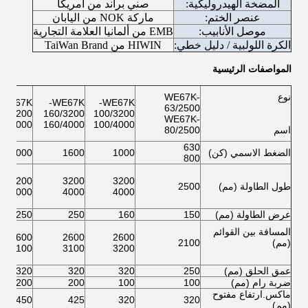
المضخة الهيدروليكية:
صني براند من أمريكا
عنصر الختم:
ماركة NOK من اليابان
موصل الأنابيب:
EMB من ألمانيا العلامة التجارية
الكرة اللولبية / دليل خطي:
HIWIN من TaiWan Brand
المواصفات الرئيسية
نوع
WE67K-
WE67K-
WE67K-
WE67K-
63/2500
00/3200
160/3200
100/3200
WE67K-
00/4000
160/4000
100/4000
اسم
80/2500
630
الضغط الاسمي (كن)
1000
1600
2000
800
3200
3200
3200
طول الطاولة (مم)
2500
4000
4000
4000
عرض الطاولة (مم)
150
160
250
250
المسافة بين القوائم
2600
2600
2600
(مم)
2100
3100
3100
3200
عمق الحلق (مم)
250
320
320
320
ضربة رام (مم)
100
100
200
200
ماكس.ارتفاع مفتوح
450
425
320
320
(مم)