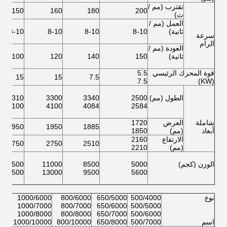
تقترب (مم /
150
160
180
200
ث)
العمل (مم /
ثانية)
8-10
8-10
8-10
8-10
سرعة
الرام
العودة (مم /
ثانية)
150
140
120
100
قوة المحرك الرئيسي
5.5
15
15
7.5
7.5
(KW)
الطول (مم)
2500
3340
3300
3310
4100
4100
4084
2584
شاملة
العرض
1720
1950
1950
1885
أبعاد
(مم)
1850
الارتفاع
2160
2750
2750
2510
(مم)
2210
الوزن (كجم)
5000
8500
11000
11500
13500
13000
9500
5600
نوع
500/4000
650/5000
800/6000
1000/6000
000
000
1000/7000
800/7000
650/6000
500/5000
000
1000/8000
800/8000
650/7000
500/6000
اسم
500/7000
650/8000
800/10000
1000/10000
000