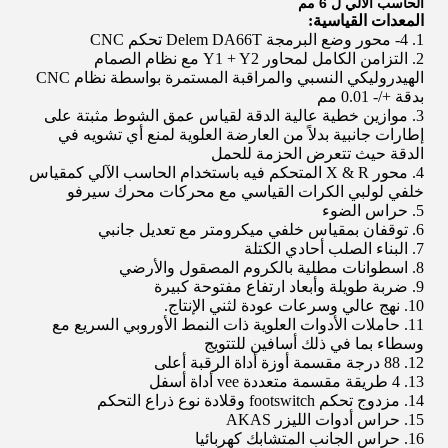
الحاسب الآلي ل 6 مم
المعدات القياسية:
1. 4- محور وضع البرمجة Delem DA66T تحكم CNC
2. التزامن الكامل لمحاور Y1 + Y2 مع نظام الصمام
الهيدروليكي النسبي والمراقبة المستمرة بواسطة نظام CNC
بدقة +/- 0.01 مم
3. موازين خطية عالية الدقة لقياس عمق الشوط مثبتة على
إطارات جانبية بدلاً من العارضة العلوية لمنع أي تشويه في
الدقة حيث تتعرض الحزمة للحمل
4. محور X & R المتحكم فيه باستخدام الحاسب الآلي كمقياس
خلفي لولبي الكرات القياسي مع محركات محرك سيرفو
5. حراس الضوء
6. توقفان بمقياس خلفي ميكرومتر مع تعديل جانبي
7. البناء الصلب أحادي الكتلة
8. اسطوانات مطلية بالكروم المصقول والأرضي
9. ضربة طويلة وأبعاد ارتفاع مفتوحة كبيرة
10. نهج عالي وسرعات عودة لثني الإنتاج.
11. حاملات الأدوات العلوية ذات النمط الأوروبي السريع مع
وسطاء بما في ذلك أسافين للتتويج
12. 88 درجة مقسمة أوزة أداة الرقبة أعلى
13. 4 طريقة مقسمة متعددة vee أداة أسفل
14. مزدوج تحكم footswitch وقلادة نوع ذراع التحكم
15. حراس أدوات الليزر AKAS
16. حراس الجانب المتشابك كهربائيا