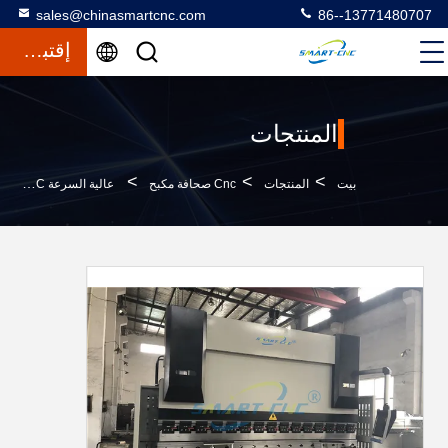
sales@chinasmartcnc.com
86--13771480707
إقتباس
المنتجات
>
>
>
بيت
المنتجات
Cnc صحافة مكبح
عالية السرعة CNC الصحافة الفرامل للفولاذ المقاوم للصدأ ، قابلة للطي وآلة الانحناء ل 6 MM