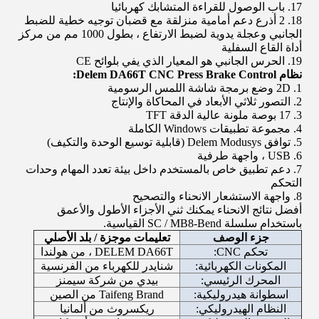
17. باب الوصول للقراءة المتشابك كهربائيا
18. 2 أذرع دعم أمامية منزلقة مع قضبان توجيه خطية للضبط
الجانبي وعجلة يدوية لضبط الارتفاع ، بطول 1000 مم من مركز
أداة القاع السفلية
19. الحرس الجانبي هو المعيار الذي يفي بلوائح CE
نظام Delem DA66T CNC Press Brake Control:
1. 2D وضع برمجة شاشة اللمس الرسومية
2. التصور ثلاثي الأبعاد في المحاكاة والإنتاج
3. 17 بوصة ملونة عالية الدقة TFT
4. مجموعة تطبيقات Windows الكاملة
5. توافق Delem Modusys (قابلية توسيع الوحدة والتكيف)
6. USB ، واجهة طرفية
7. دعم تطبيق خاص بالمستخدم داخل بيئة تعدد المهام وحدات
التحكم
8. واجهة الاستشعار الانحناء والتصحيح
أفضل نتائج الانحناء يمكنك ثني الأجزاء الأطول والأعمق
باستخدام سلسلة SC / MB8-Bend القياسية.
جزء الوصف
تعليمات موجزة / بلد الأصلي
تحكم CNC:
DELEM DA66T ، من هولندا
المكونات الكهربائية:
شنايدر للكهرباء من الفرنسية
المحرك الرئيسي:
بيدي من شركة سيمنز
اسطوانة هيدروليكية:
Taifeng Brand من الصين
النظام الهيدروليكي:
ريكسروث من ألمانيا