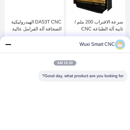
سرعة الاقتراب 200 ملم /
DA53T CNC الهيدروليكية
ثانية آلة الطباعة CNC
الصحافة آلة الفرامل عالية
لأدوات الفرامل الضغط
الدقة
احصل على أفضل سعر
احصل على أفضل سعر
Wuxi Smart CNC
10:30 AM
Good day, what product are you looking for?
WUXI SMART CNC EQUIPMENT GROUP
CO.,LTD
sales@chinasmartcnc.com
86--13771480707