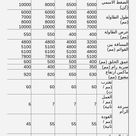
الضغط الاسمي
000
10000
8000
6500
5000
(كن)
000
6000
6000
5000
4000
طول الطاولة
5000
6000
7000
7000
000
(مم)
6000
7000
8000
8000
000
000
10000
10000
8000
7000
عرض الطاولة
550
550
550
400
400
(مم)
800
4800
4800
4000
3200
المسافة بين
100
5100
5100
4800
4000
القوائم (مم)
100
6100
6100
5100
4800
800
7800
7800
6100
5100
عمق الحلق (مم)
400
500
500
600
600
ضربة رام (مم)
350
320
400
400
400
ماكس.ارتفاع
920
920
820
650
630
مفتوح (مم)
تقترب
(مم /
60
60
60
60
60
ث)
العمل
(مم /
6
6
7
7
7
سرعة
ثانية)
الرام
العودة
(مم /
45
45
55
55
55
ثانية)