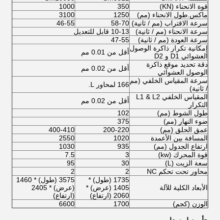
قوة الانحناء (KN)
350
1000
ماكس.طول الانحناء (مم)
1250
3100
سرعة الاقتراب (مم / ثانية)
58-70
46-55
سرعة الانحناء (مم / ثانية)
10-13 قابل للتعديل
سرعة العودة (مم / ثانية)
47-55
إمكانية تكرار ذاكرة الوصول
أقل من 0.01 مم
العشوائي D1 و D2
دقة تحديد موقع ذاكرة
أقل من 0.02 مم
الوصول العشوائي
سرعة المقياس الخلفي (مم
166 لمحاور L.
/ ثانية)
المقياس الخلفي L1 & L2
أقل من 0.02 مم
التكرار
طول الشوط (مم)
102
ضوء النهار (مم)
375
عمق الحلق (مم)
200-220
400-410
المسافة بين الأعمدة
1020
2550
ارتفاع الجدول (مم)
935
1030
قوة المحرك (kw)
3
7.5
سعة الزيت (L)
30
95
محاور تحت تحكم NC
2
2
1735 (طول) *
3575 (طول) * 1460
الأبعاد الكلية للآلة
1405 (عرض) *
(عرض) * 2405
2060 (ارتفاع)
(ارتفاع)
الوزن (كجم)
1700
6600