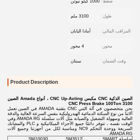
ضغط:
1000 كيلو نيوتن
طول:
3100 ملم
المراقب المالي:
أمادا اليابان
محور:
4 محور
وقت الضمان:
سنتان
Product Description
الصين الذكية CNC مكبس CNC Up-Acting ، أنواع Amada الصين
CNC Press Brake 100Ton 3100
نحن متخصصون في آلة الثني CNC بتقنية AMADA في الصين.تعمل
آلاتنا من نوع السكتة الدماغية الهيدروليكية بنفس السرعة العالية والدقة
العالية وسهولة التشغيل والصيانة مثل آلات سلسلة AMADA RG.وفي
الوقت نفسه ، تتوفر دائمًا جميع الأجزاء الميكانيكية و PLC والمشابك
السريعة ووحدة التحكم NC9 ومناسبة لكل من أجهزتنا وجميع آلات
AMADA RG.
سلسلة SMART
SM3512
SM10030