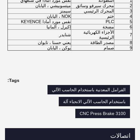
1
اسطوانة
نفس مورد أمادا في شنغهاي
2
محرك سيرفو وسائق
ميتسوبيشي ، اليابان
3
المحرك الرئيسي
سيمنز
4
ختم
NOK ، اليابان
5
PLC
نفس مورد أمادا KEYENCE
6
مضخة
إكيرل ، ألمانيا
الأجزاء الكهربائية
7
شنايدر
الرئيسية
8
مصدر الطاقة
يعني حسنا ، تايوان
9
صمام
يوكن ، اليابان
Tags:
الفرامل المعدنية باستخدام الحاسب الآلي
باستخدام الحاسب الآلي الانحناء آلة
3100 CNC Press Brake
اتصالات