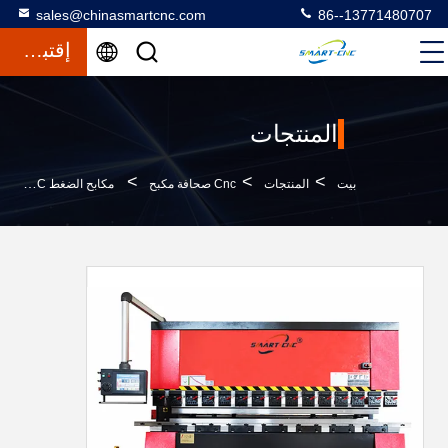
sales@chinasmartcnc.com
86--13771480707
إقتباس
المنتجات
>
>
>
بيت
المنتجات
Cnc صحافة مكبح
مكابح الضغط CNC بقدرة 100 طن 3100