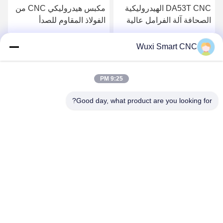
DA53T CNC الهيدروليكية
مكبس هيدروليكي CNC من
الصحافة آلة الفرامل عالية
الفولاذ المقاوم للصدأ
الدقة
SMART مع محور 4 + 1
احصل على أفضل سعر
احصل على أفضل سعر
Wuxi Smart CNC
9:25 PM
Good day, what product are you looking for?
WUXI SMART CNC EQUIPMENT GROUP
CO.,LTD
sales@chinasmartcnc.com
86--13771480707
No.77 Huicheng Road ، مقاطعة هوشان ، مقاطعة جيانغسو ،
214151 ، الصين