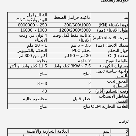
ج
أوم
ص
اري
س
على
آلة الفرامل
بند
ماكينة فرامل الضغط
الهيدروليكية CNC
قوة الانحناء (KN)
300/600/1000
250 ~ 6000000
طول الانحناء (مم)
1200/2000/3000
1000 ~ 16000
2 ثانية فقط لكل وقت
4 ثوان في وقت
سرعة الانحناء (ثانية)
الانحناء
الانحناء
سمك الانحناء (مم)
0.5 ~ 5 مم
1 ~ 20 ملم
جهاز التحكم
تحكم PLC
التحكم بالكمبيوتر
سعة Oi (L)
30 لتر ~ 90 لتر
أكثر من 300 لتر
طاولة التتويج
لا حاجة
بحاجة
مستهلك الكهرباء
3KW ~ 7.5 كيلو واط
11.5 كيلو واط أو أكثر
واجهة شاشة تعمل
متاح
متاح
باللمس
المحور تحت
3 ~ 8
2
السيطرة
وقت التسليم (أيام)
5
40
مخاطر الانسكاب
خطر قليل
مخاطرة عالية
النفطي
العلامة التجارية OEM
متاح
متاح
ترتيب
لا
اسم
العلامة التجارية والأصلية