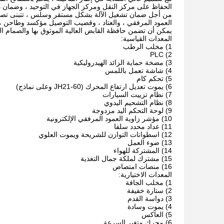
الحفاظ على مركز النقل ومركز الجهاز في التوحيد ، وضمان 
من أجل ضمان تشغيل الآلة بشكل مستقر وسلس ، تتبنى تصمي
العمود المرفقي ، والعتاد ، وقضيب التوصيل مؤكسد وطاحن ، 
يمكن أن تضمن حافظة القابض العالية الموثوق بها والصمام الك
المعدات القياسية:
1) مخلب الرطب
2) PLC
3) مضخة حماية الزائد الهيدروليكية
4) شاشة تعمل باللمس
5) تحكم كام
6) يموت تعديل ارتفاع المحرك (JH21-60 وعلى نماذج)
7) نظام تزييت السيارات
8) نظام التشحيم اليدوي
9) لوحة التحكم اليد مزدوجة
10) مؤشر زاوية العمود المرفقي الإلكترونية
11) عداد محدد سلفا
12) اسطوانات التوازن للشريحة ويموت العلوي
13) ضوء العمل
14) المشتركة للهواء
15) مشترك لملكة جمال التغذية
16) منصات امتصاص
المعدات الاختيارية:
1) مخلب الجافة
2) ستارة خفيفة
3) دواسة القدم
4) يموت وسادة
5) العاكس
6) محرك متغير السرعة