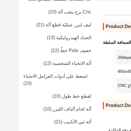
Cnc برج يثقب آلة
(10)
ليف ليزر عمليّة قطع آلة
(21)
Product Det
الحداد الهيدروليكية
(13)
ة الصحافة السلطة
خفيف Pole خطّ
(22)
20day
آلة الانحناء الشخصية
(12)
850x4
اضغط على أدوات الفرامل الانحناء
(10)
 CNC
لقطع خط طول
(10)
Product De
آلة لحام ألياف الليزر
(10)
آلة ثني الأنابيب
(21)
دقة الماكينة.