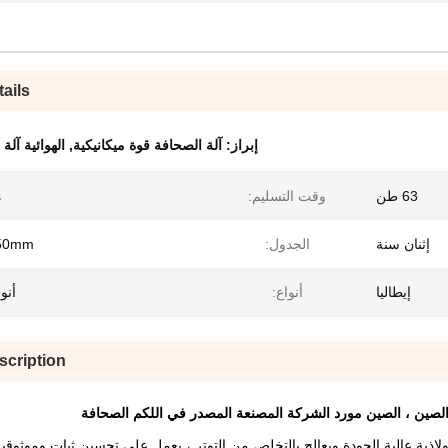
ails
إبراز:
آلة الصحافة قوة ميكانيكية
,
الهوائية آل
63 طن
وقت التسليم:
s
إثنان سنة
الجدول:
50mm
إيطاليا
أنواع:
أنواع
scription
ولاذية عالية الجودة ويعالج بالتخلص من التوتر ، يعمل على تحسين ثبات وموثوقية 