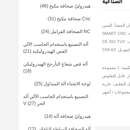
الصناعية
هيدروليّ صحافة مكبح
(46)
Cnc صحافة مكبح
(31)
ن المنشأ: الصين
NC الصحافة الفرامل
(24)
SMA
CE I
آلة التصنيع باستخدام الحاسب الآلي
ديل: SYA-63
القص الهيدروليكية
(21)
آلة قص شعاع التأرجح الهيدروليكي
 1 مجموعة
(18)
ر: قابل للتفاوض
لوحة الانحناء آلة المتداول
(25)
 التغليف: عارية
التصنيع باستخدام الحاسب الآلي آلة
الحز V
(27)
هيدروليّ صحافة آلة
(14)
آلة الصحافة السلطة التلقائي
(12)