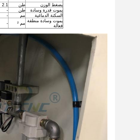
يضغط الوزن
طن
2.1
يموت قدرة وسادة
طن
-
السكتة الدماغية
مم
-
يموت وسادة منطقة
مم ²
-
فعالة