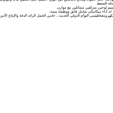
دقة الضغط.
م لوحين منزلقين متماثلين مع موازن.
له أداء ميكانيكي شامل فائق ووظيفة متينة.
هرومغناطيسي التوأم الدولي الحديث ، حامي الحمل الزائد الدقة والإنتاج الآمن.