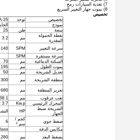
7) تغذية السيارات رمح
8) يموت جهاز التغيير السريع
تخصيص
تخصيص
توحد
A-25
نموذج
الخا
سعة
طن
25
نقطة الحمولة
مم
3.2
المقدرة
سرعة التغيير
SPM
-140
سرعة مستقرة
SPM
السكتة الدماغية
مم
70
يموت الطول
مم
195
تعديل الشريحة
مم
50
منطقة الشريحة
مم
300 × 230 × 50
تعزيز المنطقة
مم
680 × 300 × 70
ثقب عرقوب
مم
38.1
المحرك الرئيسي
Kw.p
3.7 × 4
الشريحة ضبط
HP
التشغ
الجهاز
كجم /
ضغط جوي
6
سم ²
مكابس الدقة
class
يضغط البعد
مم
0 × 850 × 2200