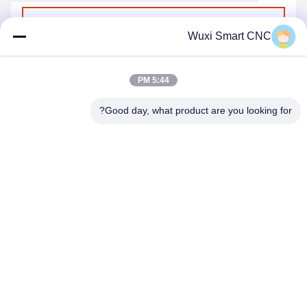
ارسل
Wuxi Smart CNC
5:44 PM
Good day, what product are you looking for?
WUXI SMART CNC EQUIPMENT GROUP
CO.,LTD
sales@chinasmartcnc.com
86--13771480707
رقم 10، طريق هنغو، تشيانكيا، منطقة هويشان، مدينة ووشي،
مقاطعة جيانغسو، الصين