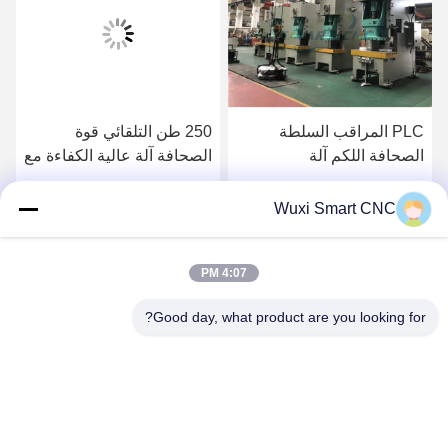
PLC المراقب السلطة
250 طن التلقائي قوة
الصحافة اللكم آلة
الصحافة آلة عالية الكفاءة مع
الهيدروليكية حماية الزائد
العمود المرفقي مزدوجة
احصل على أفضل سعر
احصل على أفضل سعر
Wuxi Smart CNC
4:07 PM
Good day, what product are you looking for?
WUXI SMART CNC EQUIPMENT GROUP
CO.,LTD