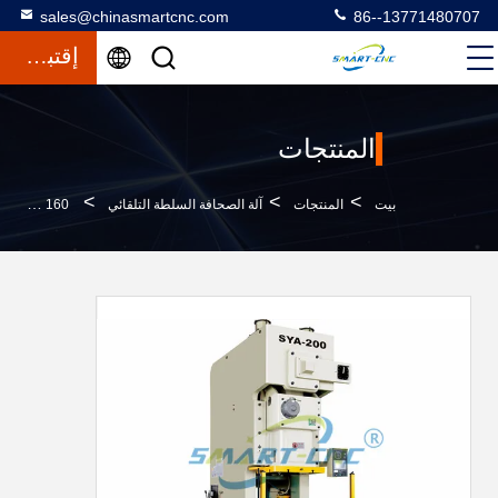
sales@chinasmartcnc.com
86--13771480707
إقتباس
المنتجات
>
>
>
بيت
المنتجات
آلة الصحافة السلطة التلقائي
160 طن التلقائي آلة الصحافة السلطة ، آلة الصحافة غريب الأطوار الميكانيكية