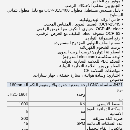
• موتور مع العاكس.
• الجمع بين مخلب الاحتكاك الرطب.
• دليل مسدس مستطيل مطول. OCP-315/400 مع دليل مطول بثماني
السطوح.
• حامي الزائد الهيدروليكية.
• OCP-25/45: الضبط اليدوي ، المقياس المحدد.
• OCP-45: elec اختياري. التكيف مع العرض الرقمي.
• OCP-63 متفوقة: elec. التكيف مع العرض الرقمي.
• رفع اسطوانة التوازن.
• صمام الملف اللولبي المزدوج المستوردة.
• تزييت الشحوم الكهربائية
• اسطوانة التوازن: تزييت الزيت اليدوي.
• لوحة متكاملة (elec.cam المدرجة).
• التحكم PLC للعلامة التجارية الدولية.
• المقاولين وزر العلامة التجارية الدولية.
• مواصفات السلامة CE
• اختياري: وسادة هوائية ، ستارة خفيفة ، جهاز سيارات.
تخصيص
JH21 سلسلة CNC لوحة معدنية حفرة والألومنيوم اللكم آلة 160ton
نوع
وحدة
JH21-160T
بند
الضغط الاسمي
KN
1600
السكتة الدماغية للقوة
مم
6
الاسمية
ضربة كتلة منزلقة
مم
200
عدد السكتات الدماغية
SPM
45
ماكس. ارتفاع لتحميل