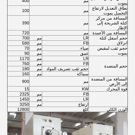
مم
400
يموت
نطاق التعديل لارتفاع
مم
100
التحميل يموت
المسافة من مركز
كتلة الشريحة إلى
مم
390
الإطار
المسافة بين الأعمدة
مم
720
حجم أسفل كتلة
LR
مم
700
انزلاق
FB
مم
580
حجم ثقب لمقبض
ضياء.
مم
70
يموت
عمق
مم
90
LR
مم
1170
FB
مم
760
حجم المنضدة
حجم ثقب تصريف المواد
مم
180
سماكة
مم
160
المسافة من المنضدة
مم
900
إلى الأرض
قوة المحرك
KW
15
FB
مم
2325
LR
مم
1450
ارتفاع
مم
3250
الوزن الكلي
كلغ
12800