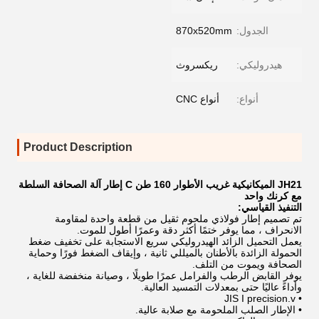
الجدول:
870x520mm
هيدروليكي:
ريكسروث
أنواع:
أنواع CNC
Product Description
JH21 الميكانيكية غريب الأطوار 160 طن C إطار آلة الصحافة السلطة
مع كرنك واحد
التنفيذ القياسي:
تم تصميم إطار فولاذي ملحوم ثقيل من قطعة واحدة لمقاومة
الانحراف ، مما يوفر ختمًا أكثر دقة وعمرًا أطول للموت.
يعمل التحميل الزائد الهيدروليكي سريع الاستجابة على تخفيف ضغط
الحمولة الزائدة بالأطنان بالميللي ثانية ، وإيقاف الضغط فورًا وحماية
الصحافة ويموت من التلف.
يوفر القابض الرطب والفرامل عمرًا طويلًا ، وصيانة منخفضة للغاية ،
وأداءً عاليًا حتى بمعدلات التمسيد العالية.
• JIS I precision.v
• الإطار الصلب الملحومة مع صلابة عالية.