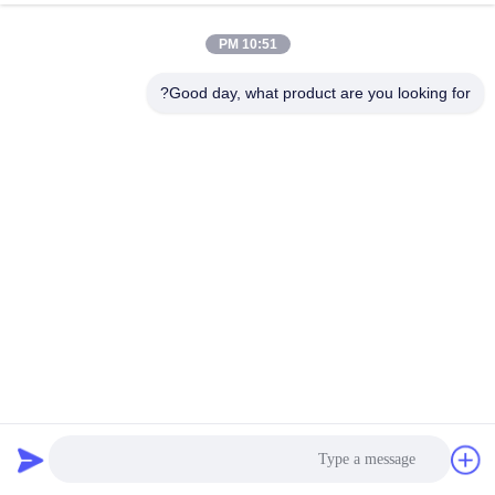
10:51 PM
Good day, what product are you looking for?
سرعة عالية CNC V آلة الحز ، آلة الإحراز الهيدروليكية 1250 *
6000mm
التصنيع باستخدام الحاسب الآلي آلة الحز V
2021-08-21
6516 الرؤى