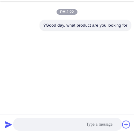
2:22 PM
Good day, what product are you looking for?
المدمجة CNC V آلة الحز ، التلقائي آلة الحز منخفضة الضوضاء
التصنيع باستخدام الحاسب الآلي آلة الحز V
2021-08-21
6533 الرؤى