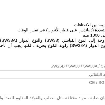
مة بين الانحناءات
يمكن ت
القاعدة.يمكن أن يضبط رأس آلة الثني من النوع الدوار (SW38A) زاوية الكوع بحرية ، لكنه
SW25B / SW38 / SW38A / 
CE / SG
ن صلبة ، مواد مختلفة مثل الصلب والفولاذ المقاوم للصدأ وال