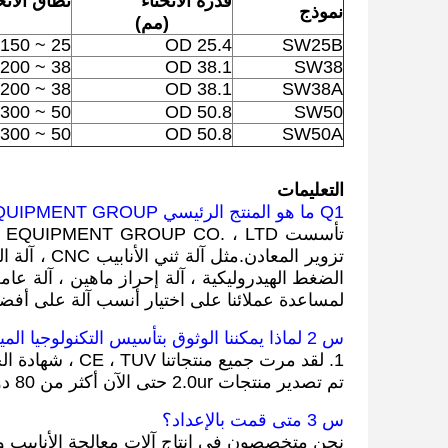
قدرة الانحناء
نطاق الانح
نموذج
(مم)
25 ~ 150
OD 25.4
SW25B
38 ~ 200
OD 38.1
SW38
38 ~ 200
OD 38.1
SW38A
50 ~ 300
OD 50.8
SW50
50 ~ 300
OD 50.8
SW50A
التعليمات
Q1 ما هو المنتج الرئيسي SMART CNC EQUIPMENT GROUP؟
تزوير المعا
لمساعدة عملائنا على اختيار أنسب آلة على أفضل 
س 2 لماذا يمكننا الوثوق بتأسيس التكنولوجيا الميكانيكية؟
1. لقد مرت جميع منتجاتنا CE ، TUV ، شهادة الجودة ISO.
تم تصدير منتجات 2.0ur حتى الآن أكثر من 80 دولة.
س 3 متى قمت بالإعداد؟
نحن متخصصون في إنتاج آلات معالجة الأنابيب وقد وصلنا إلى 30