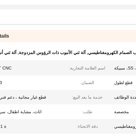
ails
وب الصمام الكهرومغناطيسي
,
آلة ثني الأنبوب ذات الرؤوس المزدوجة
,
آلة ثني أنب
اسم العلامة التجارية:
T CNC
قطع لطول
الضمان:
3 سنوات
دة الوظائف
خدمة ما بعد البيع:
قطع غيار مجانية ، دعم فني 
مخصصة
طلب:
اثاث، مشاية اطفال، سر
رومغناطيسي
دقة الانحناء:
± 0.1 درجة