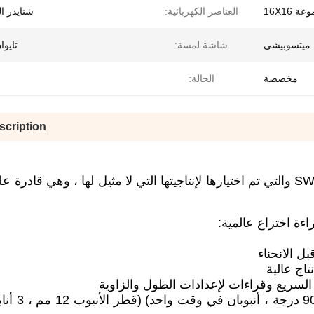
ة 16X16
العناصر الكهربائية:
شنايدر ا
ن ميتسوبيشي
شاشة لمسة:
تايوا
مخصصة
الحالة:
scription
تم اختيار آلات ثني الأنبوب ذات الرأس المزدوج SW والتي تم اختيارها لإنتاجيتها التي لا مثيل لها ، وه
ءة اختراع عالمية:
ل الانحناء
اج عالية
السريع وقراءات لإعدادات الطول والزاوية
• سرعة الإنتاج: 3.8 ثان