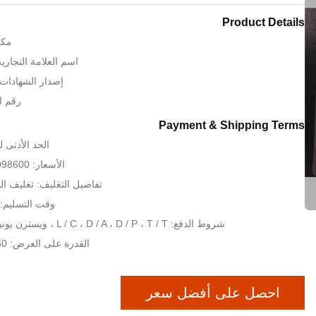
Product Details
مكا
اسم العلامة التجارية: RT CNC
إصدار الشهادات: , ISO, TUV
رقم الم
Payment & Shipping Terms
الحد الأدنى لكمية:
الأسعار: USD3850~USD98600
تفاصيل التغليف: تغليف ال
وقت التسليم: 35-40 يوم عم
شروط الدفع: L / C ، D / A ، D / P ، T / T ، ويسترن يونيون ، موني جرام
القدرة على العرض: 60 مجموعة / شهر
احصل على أفضل سعر