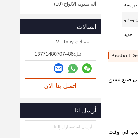
آلة تسوية الألواح
(10)
لفرنسية
ن وينفيو
اتصالات
جديد
اتصالات:
Mr. Tony
تيل:
86--13771480707
Product De
ي قادرة على صنع ثنيتين
اتصل بنا الآن
أرسل لنا
ية (25.4 مم × 2 طن × 90 درجة ، أنبوبان في وقت واحد) (قطر الأنبوب 12 مم ، 3 أنابيب في وقت