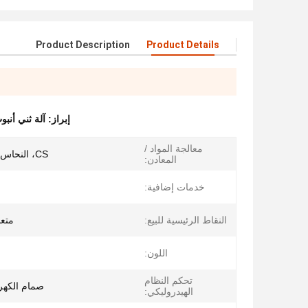
Product Description
Product Details
إبراز:
آلة ثني أنب
معالجة المواد /
CS، النحاس، SS، سبيكة
المعادن:
خدمات إضافية:
النقاط الرئيسية للبيع:
متعد
اللون:
تحكم النظام
صمام الكه
الهيدروليكي: