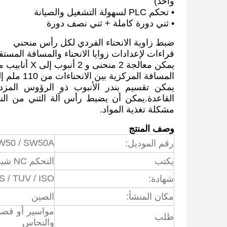
واحد)
• تحكم PLC لسهولة التشغيل والصيانة
• ثني دورة كاملة + ثني نصف دورة
ضبط زاوية الانحناء الفردي لكل رأس منحني
قراءات لإعدادات زوايا الانحناء والمسافة المستقي
يمكن معالجة 2 منحنى و 2 أنبوب إلى X أنابيب متعددة (ديباندس على قطر الأنبوب) في نفس الوقت
المسافة المركزية بين الانحناءات من 110 ملم إلى 1800 ملم
مشكلة تغذية المواد.
وصف المنتج
SW50 / SW50A
رقم الموديل:
يكتب
التحكم NC شبه التلقائي
S / TUV / ISO
شهادة:
مكان المنشأ:
الصين
مواسير أو قضبا
طلب
والنحاس