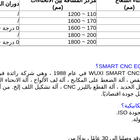
ناء الشعاع
مركز المسافة بين الانحناءات
دوران ا
(مم)
(مم)
/
110 ~ 1200
/
170 ~ 1600
170 ~ 1600
0 درجة ~ 90 درجة
/
200 ~ 1800
200 ~ 1800
0 درجة ~ 90 درجة
تأسست WUXI SMART CNC EQUIPMENT GROUP CO. ، LTD في عام 1988
دن.مثل آلة ثني الأنابيب CNC ، آلة القص ، آلة الضغط على المكابح ، آلة لف الألواح ، آلة ال
الضغط الهيدروليكية ، آلة إحراز ماهين ، آلة عامل الحديد ، آلة القطع بالليزر CNC ،
جودة اقتصاديًا.
 عامًا ، بدءًا من