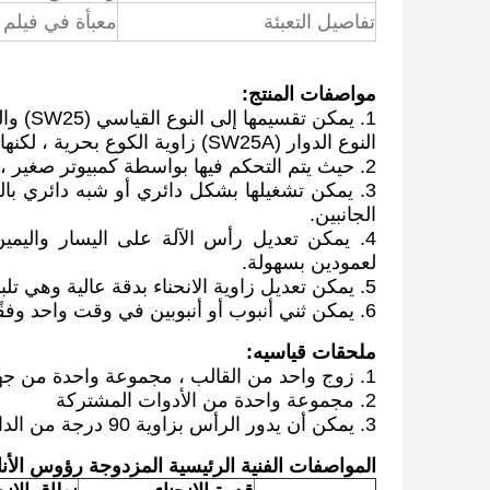
تفاصيل التعبئة
معبأة في فيلم 
مواصفات المنتج:
النوع الدوار (SW25A) زاوية الكوع بحرية ، لكنها يجب أن تأخذ في الاعتبار مشكلة تغذية المواد.
2. حيث يتم التحكم فيها بواسطة كمبيوتر صغير ، فمن السهل تشغيلها وصيانتها.
3. يمكن تشغيلها بشكل دائري أو شبه دائري بال
الجانبين.
4. يمكن تعديل رأس الآلة على اليسار واليمين 
لعمودين بسهولة.
5. يمكن تعديل زاوية الانحناء بدقة عالية وهي تلبي متطلبات المعايير الصارمة.
6. يمكن ثني أنبوب أو أنبوبين في وقت واحد وفقًا لحجمه ، مادته وقطره الخارجي.
ملحقات قياسيه:
1. زوج واحد من القالب ، مجموعة واحدة من جهاز الاحتفاظ
2. مجموعة واحدة من الأدوات المشتركة
3. يمكن أن يدور الرأس بزاوية 90 درجة من الداخل والخارج
المواصفات الفنية الرئيسية المزدوجة رؤوس الأنابيب (سل