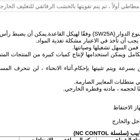
مطاطي أولاً ، ثم يتم تقويتها بالخشب الرقائقي للتغليف الخارج
1. يمكن تقسيمها إلى النوع القياسي (SW25) والنوع الدوار (SW25A) وفقًا لهيكل القاعدة.يم
كامل ويمكن استخدامها لإنتاج كميات كبيرة من المنتجات المتم
بسرعة ويتم تثبيتها بإحكام.أثناء الانحناء ، لن تنحرف المس
سلة NC CONTOL)