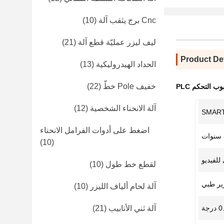
Cnc برج يثقب آلة
(10)
ليف ليزر عمليّة قطع آلة
(21)
Product Det
الحداد الهيدروليكية
(13)
خفيف Pole خطّ
(22)
وب التحكم PLC
آلة الانحناء الشخصية
(12)
SMAR
اضغط على أدوات الفرامل الانحناء
(10)
للفيديو
لقطع خط طول
(10)
ير طبي
آلة لحام ألياف الليزر
(10)
آلة ثني الأنابيب
(21)