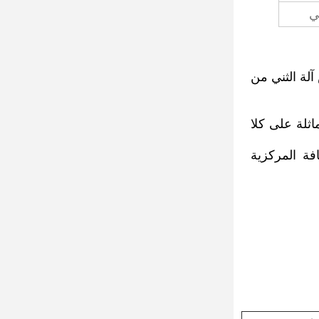
ي
كن أن يضبط رأس آلة الثني من
اثلة على كلا
افة المركزية