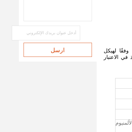
ارسل
قسيم بندر الأنبوب ذو الرؤوس المزدوجة إلى النوع القياسي (SW38) والنوع الدوار (SW38A) وفقًا لهيكل
ا يجب أن تأخذ في الاعتبار
ألمنيوم