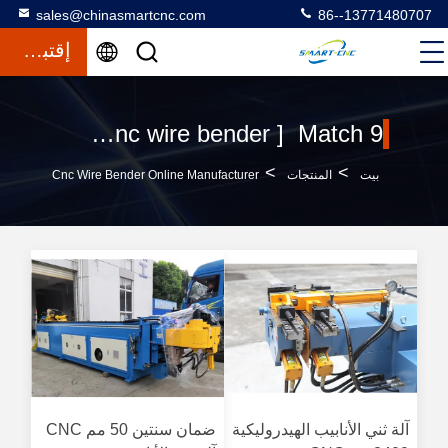
sales@chinasmartcnc.com
86--13771480707
إقتباس
Keywords [ cnc wire bender ] Match 9 المنتجات
>
>
بيت
المنتجات
Cnc Wire Bender Online Manufacturer
آلة ثني الأنابيب الهيدروليكية
ضمان سنتين 50 مم CNC