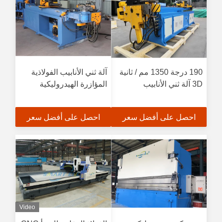
190 درجة 1350 مم / ثانية
آلة ثني الأنابيب الفولاذية
3D آلة ثني الأنابيب
المؤازرة الهيدروليكية
احصل على أفضل سعر
احصل على أفضل سعر
Video