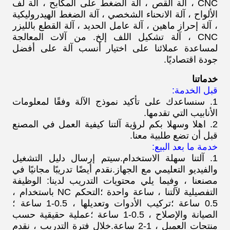
CNC ، آلة القص ، آلة الضغط على المكابح ، آلة لف
الألواح ، آلة الانحناء الشخصي ، آلة الضغط الهيدروليكية
، آلة إحراز ماهين ، آلة عامل الحديد ، آلة القطع بالليزر
CNC ، آلة تشكيل اللف إلخ. من آلات المعالجة
لمساعدة عملائنا على اختيار أنسب آلة على أفضل
جودة اقتصاديًا.
خدماتنا
قبل الخدمة:
1. سنساعدك على تأكيد نموذج الآلة وفقًا لمعلومات
الأنابيب التي تقدمها.
2. اهلا وسهلا بكم لرؤية آلتنا كيفية العمل في المصنع
قبل أن تضع طلبية معنا.
خدمة ما بعد البيع:
1. آلتنا سهلة الاستخدام.سيتم إرسال دليل التشغيل
والفيديو التعليمي مع الجهاز.نقدم أيضًا تدريبًا مجانيًا في
مصنعنا ، وفيما يلي محتويات التدريب لدينا: الوظيفة
التفصيلية لآلتنا ، ساعة واحدة ؛التحكم NC باستخدام ،
0.5 ساعة ؛تركيب الأدوات وتعديلها ، 0.5-1 ساعة ؛
الصيانة والإصلاح ، 0.5-1 ساعة ؛عملية حقيقية حسب
منتجات العميل ، 1-2 ساعة.خلال فترة التدريب ، نقدم