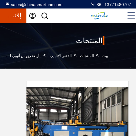
sales@chinasmartcnc.com
86--13771480707
إقتباس
المنتجات
>
>
>
بيت
المنتجات
آلة ثني الأنابيب
أربعة رؤوس أنبوب الانحناء آلة الفولاذ المقاوم للصدأ شبه التلقائي