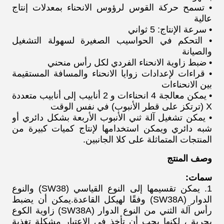
• تسمح حركة القوس لرؤوس الانحناء بمعدلات إنتاج
عالية
• سرعة الإنتاج: 5 ثواني
• التحكم في الحواسيب الصغيرة لسهولة التشغيل
والصيانة
• ضبط زاوية الانحناء الفردي لكل رأس منحني
• قراءات لإعدادات زوايا الانحناء والمسافة المستقيمة
بين الانحناءات
• يمكن معالجة 4 انحناءات و 2 أنابيب إلى أنابيب متعددة
X (ترتكز على قطر الأنبوب) في نفس الوقت
• يمكن تشغيل آلة ثني الأنبوب الأربعة بشكل دائري أو
شبه دائري ويمكن استخدامها لإنتاج كميات كبيرة من
المنتجات المتماثلة على كلا الجانبين.
وصف المنتج
سمات:
1. يمكن تقسيمها إلى النوع القياسي (SW38) والنوع
الدوار (SW38A) وفقًا لهيكل القاعدة.يمكن أن يضبط
رأس آلة الثني من النوع الدوار (SW38A) زاوية الكوع
بحرية ، لكنها يجب أن تأخذ في الاعتبار مشكلة تغذية