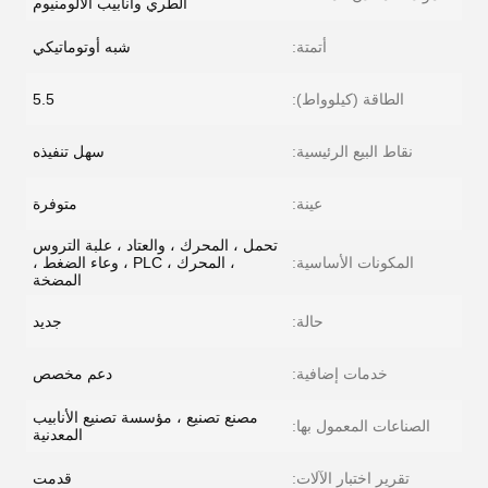
الطري وأنابيب الألومنيوم
أتمتة:
شبه أوتوماتيكي
الطاقة (كيلوواط):
5.5
نقاط البيع الرئيسية:
سهل تنفيذه
عينة:
متوفرة
تحمل ، المحرك ، والعتاد ، علبة التروس
المكونات الأساسية:
، المحرك ، PLC ، وعاء الضغط ،
المضخة
حالة:
جديد
خدمات إضافية:
دعم مخصص
مصنع تصنيع ، مؤسسة تصنيع الأنابيب
الصناعات المعمول بها:
المعدنية
تقرير اختبار الآلات:
قدمت