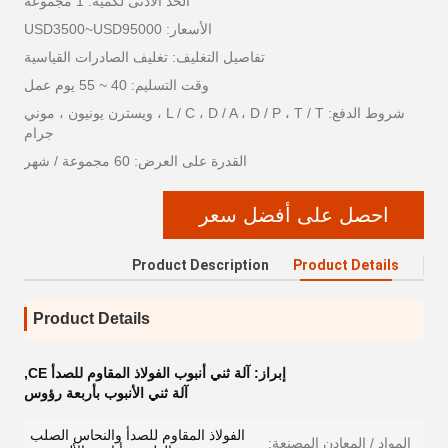
الحد الأدنى لكمية: 1 مجموعة
الأسعار: USD3500~USD95000
تفاصيل التغليف: تغليف الصادرات القياسية
وقت التسليم: 40 ~ 55 يوم عمل
شروط الدفع: L / C ، D / A ، D / P ، T / T ، ويسترن يونيون ، موني
جرام
القدرة على العرض: 60 مجموعة / شهر
احصل على أفضل سعر
Product Description
Product Details
Product Details
إبراز:
آلة ثني أنبوب الفولاذ المقاوم للصدأ CE
,
آلة ثني الأنبوب بأربعة رؤوس
الفولاذ المقاوم للصدأ والنحاس الصلب
المواد / المعادن المصنعة: