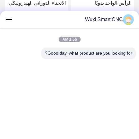
الرأس الواحد يدويًا
الانحناء الدوراني الهيدروليكي
هيدروليكي
احصل على أفضل سعر
احصل على أفضل سعر
Wuxi Smart CNC
2:56 AM
Good day, what product are you looking for?
WUXI SMART CNC EQUIPMENT GROUP
CO.,LTD
sales@chinasmartcnc.com
86--13771480707
No.77 Huicheng Road ، مقاطعة هوشان ، مقاطعة جيانغسو ،
214151 ، الصين