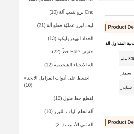
Cnc برج يثقب آلة
(10)
ليف ليزر عمليّة قطع آلة
(21)
Product Det
الحداد الهيدروليكية
(13)
نية المتداول آلة
خفيف Pole خطّ
(22)
 ملم
آلة الانحناء الشخصية
(12)
سيمنز
اضغط على أدوات الفرامل الانحناء
(10)
شنايدر
لقطع خط طول
(10)
آلة لحام ألياف الليزر
(10)
Product De
آلة ثني الأنابيب
(21)