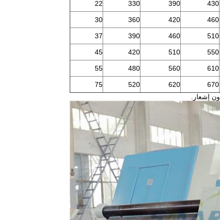
22
330
390
430
30
360
420
460
37
390
460
510
45
420
510
550
55
480
560
610
75
520
620
670
ون إشعار.