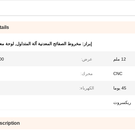
ails
إبراز:
مخروط الصفائح المعدنية آلة المتداول
,
لوحة معد
12 ملم
عرض:
3000
CNC
محرك:
45 يوما
الكهرباء:
ريكسروث
scription