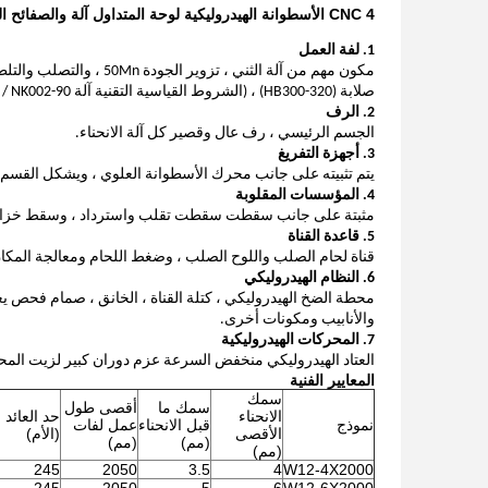
CNC 4 الأسطوانة الهيدروليكية لوحة المتداول آلة والصفائح المعدنية باستخدام الحاسب الآلي المتداول آلة
1. لفة العمل
مكون مهم من آلة الثني ، تزوير الجودة 50Mn ، والتصلب والتلطيف للوصول إلى أعلى
صلابة (HB300-320) ، (الشروط القياسية التقنية آلة CD / NK002-90) ثم التشطيب.
2. الرف
الجسم الرئيسي ، رف عال وقصير كل آلة الانحناء.
3. أجهزة التفريغ
يتم تثبيته على جانب محرك الأسطوانة العلوي ، ويشكل القسم
4. المؤسسات المقلوبة
مثبتة على جانب سقطت سقطت تقلب واسترداد ، وسقط خزان ا
5. قاعدة القناة
قناة لحام الصلب واللوح الصلب ، وضغط اللحام ومعالجة المكا
6. النظام الهيدروليكي
محطة الضخ الهيدروليكي ، كتلة القناة ، الخانق ، صمام فحص يع
والأنابيب ومكونات أخرى.
7.
المحركات الهيدروليكية
العتاد الهيدروليكي منخفض السرعة عزم دوران كبير لزيت المحر
المعايير الفنية
سمك
سمك ما
أقصى طول
الانحناء
حد العائد
نموذج
قبل الانحناء
عمل لفات
الأقصى
(الأم)
(مم)
(مم)
(مم)
245
2050
3.5
4
W12-4X2000