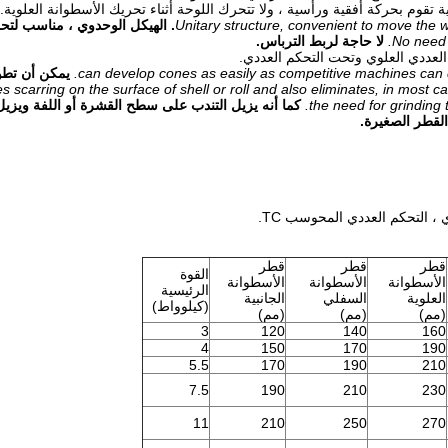
4. الهيكل الوحدوي ، مناسب لتحر
No need 
لا حاجة لربط الترباس.
can develop cones as easily as competitive machines can d
يمكن أن تطو
es scarring on the surface of shell or roll and also eliminates, in most c
the need for grinding 
كما أنه يزيل التندب على سطح القشرة أو اللفة ويزيل 
القطر الصغيرة.
قطر
قطر
قطر
القوة
الأسطوانة
الأسطوانة
الأسطوانة
الرئيسية
العلوية
السفلي
الجانبية
(كيلوواط)
(مم)
(مم)
(مم)
3
120
140
160
4
150
170
190
5.5
170
190
210
7.5
190
210
230
11
210
250
270