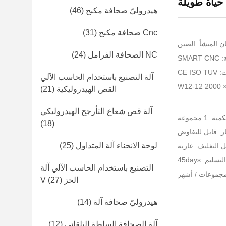
حياة طويلة
هيدروليّ صحافة مكبح
(46)
Cnc صحافة مكبح
(31)
ن المنشأ: الصين
NC الصحافة الفرامل
(24)
SMA
CE I
آلة التصنيع باستخدام الحاسب الآلي
W1
القص الهيدروليكية
(21)
آلة قص شعاع التأرجح الهيدروليكي
 1 مجموعة
(18)
ر: قابل للتفاوض
لوحة الانحناء آلة المتداول
(25)
 التغليف: عارية
ليم: 45days
التصنيع باستخدام الحاسب الآلي آلة
الحز V
(27)
هيدروليّ صحافة آلة
(14)
آلة الصحافة السلطة التلقائي
(12)