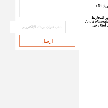
يك الآلة
ر المخاريط
And it eliminat
أيضًا ، في
ارسل