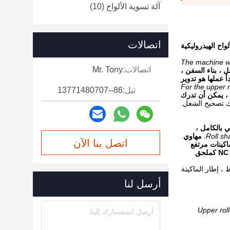
آلة تسوية الألواح
(10)
اتصالات
لواح الهيدروليكية
1. The machine 
اتصالات:
Mr. Tony
ل ، بناء السفن ،
أ عملها هو تدوير
For the upper 
تيل:
86--13771480707
 ، يمكن أن تدرك
ذلك تصحيح الشغل.
ي بالكامل ،
Roll sh
مهاوي
اتصل بنا الآن
اكينات مرتفع
يتوفر تشغيل NC وأنظمة التحكم الرسومية NC كملحق
 ، إطار الماكينة
أرسل لنا
Upper rol