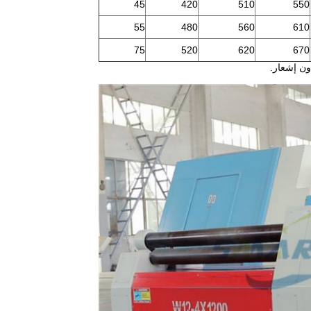
45
420
510
550
55
480
560
610
75
520
620
670
ون إشعار.