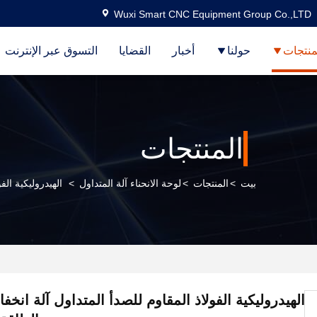
Wuxi Smart CNC Equipment Group Co.,LTD
منتجات
حولنا
أخبار
القضايا
التسوق عبر الإنترنت
المنتجات
بيت
>
المنتجات
>
لوحة الانحناء آلة المتداول
>
الهيدروليكية ال
الهيدروليكية الفولاذ المقاوم للصدأ المتداول آلة انخ