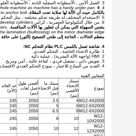
3. العمل الآمن ، الأسطوانة السفلية الثابتة ، الأسطوانة العلوية تقوم بحركة أفقية ورأسية ، ولا تتحرك اللوحة أثناء تحريك الأسطوانة العلوية.
4. Unitary structure, convenient to move the whole machine as machine has a hardy under pan.
بالكامل حيث أن الآلة لها صلابة تحت المقلاة.
to anchor bolt.
5. الاستخدام المختلف له طريقة تحكم مختلفة ، مثل التحكم العددي العلوي وتحت التحكم العددي.
6. من خلال التكنولوجيا الحصرية ،
كراس
evelop cylinders.
بنفس السهولة التي يمكن أن تتطور بها الآلات المنافسة.
ases,
the lamination (bullnosing) on the minor diameter edge.
معظم الحالات ، الحاجة إلى طحن التصفيح (الثور) على حافة 
4.
شاشة تعمل باللمس PLC
نظام التحكم NC:
1. طائرة الانحناء الخاصة ، التحكم العددي.
2. HMI (واجهة الآلة البشرية) ، عملية ذكية.
3. تعويض ذاتي ، تشغيل فردي ، كفاءة عالية ، آمن ومريح.
4. العديد من النماذج للاختيار ، نموذج التحكم العددي الاقتصادي ، التحكم العددي المحوسب TC.
المعايير الفنية
سمك
سمك ما
أقصى طول
الانحناء
حد العائد
نموذج
قبل الانحناء
عمل لفات
الأقصى
(الأم)
(مم)
(مم)
(مم)
245
2050
3.5
4
W12-4X2000
245
2050
5
6
W12-6X2000
245
2050
6.5
8
W12-8X2000
W12-
245
2050
8
10
10X2000
W12-
245
2050
10
12
12X2000