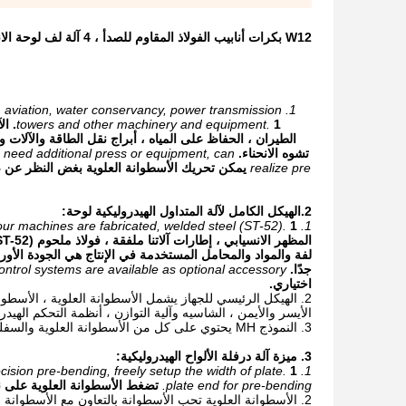
W12 بكرات أنابيب الفولاذ المقاوم للصدأ ، 4 آلة لف لوحة الانحناء ، آلة درفلة الألواح الهيدروليكية
g, aviation, water conservancy, power transmission
towers and other machinery and equipment.
1. ا
الطيران ، الحفاظ على المياه ، أبراج نقل الطاقة والآلات 
تشوه الانحناء.
o need additional press or equipment, can
realize pre
يمكن تحريك الأسطوانة العلوية بغض النظر عن صع
2.
الهيكل الكامل لآلة المتداول الهيدروليكية لوحة:
1. Totally European design,streamlined looking,frames of our machines are fabricated, welded steel (ST-52).
المظهر الانسيابي ، إطارات آلاتنا ملفقة ، فولاذ ملحوم (ST-52).
لفة والمواد والمحامل المستخدمة في الإنتاج هي الجودة الأورو
جدًا.
trol systems are available as optional accessory.
اختياري.
2. الهيكل الرئيسي للجهاز يشمل الأسطوانة العلوية ، الأسطوانة 
الأيسر والأيمن ، الشاسيه وآلية التوازن ، أنظمة التحكم الهيدرو
3. النموذج MH يحتوي على كل من الأسطوانة العلوية والسفلية تعمل بمحرك هيدروليكي وصندوق تروس كوكبي.
3. ميزة آلة درفلة الألواح الهيدروليكية:
1. High precision pre-bending, freely setup the width of plate.
1. عالية الدقة قبل الانحناء ، بحرية إعداد عرض اللوحة.
plate end for pre-bending.
تضغط الأسطوانة العلوية على نه
2. الأسطوانة العلوية تحب الأسطوانة بالتعاون مع الأسطوانة الحاملة تسمح بالانحناء المستمر لأي سمك للوحة.