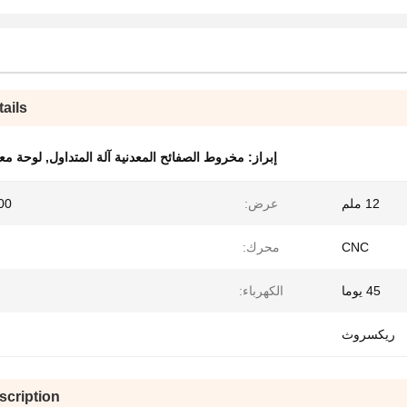
ails
إبراز:
مخروط الصفائح المعدنية آلة المتداول
,
لوحة معد
12 ملم
عرض:
2000
CNC
محرك:
45 يوما
الكهرباء:
ريكسروث
scription