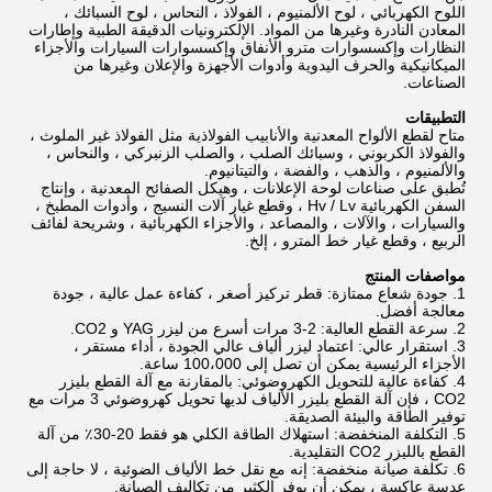
اللوح الكهربائي ، لوح الألمنيوم ، الفولاذ ، النحاس ، لوح السبائك ،
المعادن النادرة وغيرها من المواد. الإلكترونيات الدقيقة الطبية وإطارات
النظارات وإكسسوارات مترو الأنفاق وإكسسوارات السيارات والأجزاء
الميكانيكية والحرف اليدوية وأدوات الأجهزة والإعلان وغيرها من
الصناعات.
التطبيقات
متاح لقطع الألواح المعدنية والأنابيب الفولاذية مثل الفولاذ غير الملوث ،
والفولاذ الكربوني ، وسبائك الصلب ، والصلب الزنبركي ، والنحاس ،
والألمنيوم ، والذهب ، والفضة ، والتيتانيوم.
تُطبق على صناعات لوحة الإعلانات ، وهيكل الصفائح المعدنية ، وإنتاج
السفن الكهربائية Hv / Lv ، وقطع غيار آلات النسيج ، وأدوات المطبخ ،
والسيارات ، والآلات ، والمصاعد ، والأجزاء الكهربائية ، وشريحة لفائف
الربيع ، وقطع غيار خط المترو ، إلخ.
مواصفات المنتج
1. جودة شعاع ممتازة: قطر تركيز أصغر ، كفاءة عمل عالية ، جودة
معالجة أفضل.
2. سرعة القطع العالية: 2-3 مرات أسرع من ليزر YAG و CO2.
3. استقرار عالي: اعتماد ليزر ألياف عالي الجودة ، أداء مستقر ،
الأجزاء الرئيسية يمكن أن تصل إلى 100،000 ساعة.
4. كفاءة عالية للتحويل الكهروضوئي: بالمقارنة مع آلة القطع بليزر
CO2 ، فإن آلة القطع بليزر الألياف لديها تحويل كهروضوئي 3 مرات مع
توفير الطاقة والبيئة الصديقة.
5. التكلفة المنخفضة: استهلاك الطاقة الكلي هو فقط 20-30٪ من آلة
القطع بالليزر CO2 التقليدية.
6. تكلفة صيانة منخفضة: إنه مع نقل خط الألياف الضوئية ، لا حاجة إلى
عدسة عاكسة ، يمكن أن يوفر الكثير من تكاليف الصيانة.