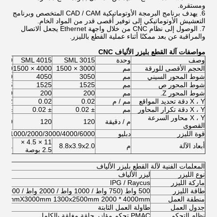
ومستقرة.
6. يهدف برنامج البرمجة الأوتوماتيكية CAD / CAM المتخصص وبرنامج
التعشيش الأوتوماتيكي إلى توفير أقصى قدر من المواد الخام.
7. الوصول إلى نظام CNC من خلال واجهة Ethernet يجعل الاتصال
والمراقبة عن بعد ممكنًا أثناء عملية القطع بالليزر.
مواصفات آلة القطع بليزر الألياف CNC
وصف
وحدة
SML 3015
SML 4015
4020
الحجم الأقصى للورقة
مم
3000 × 1500
4000 × 1500
00 × 2000
شوط المحور السيني
مم
3050
4050
4050
شوط المحور ص
مم
1525
1525
2025
شوط المحور Z.
مم
200
200
200
X ، Y دقة تحديد المواقع
مم / م
0.02
0.02
0.02
X ، Y دقة تكرار المحاور
مم
± 0.02
± 0.02
± 0.02
X ، Y محاور السرعة
م / دقيقة
120
120
120
القصوى
قوة الليزر
دبليو
700/1000/2000/3000/4000/6000
11 × 4.5 ×
أبعاد الآلة
م
8.8x3.9x2.0
11 × 5 × 2
2.5 بوصة
المعلمات الفنية لآلة القطع بليزر الألياف
نوع الليزر
ليزر الألياف
ماركة الليزر
IPG / Raycus
طاقة الليزر
500 واط (750 واط / 1000 واط / 2000 واط / 3000 واط / 4000 واط اختياري)
منطقة العمل
1500mmX3000mm 1300x2500mm 2000 * 4000mm اختيا
جدول العمل
طاولة العمل الثابتة
نظام التحكم
PMAC تحكم مؤازر حلقة مغلقة بالكامل