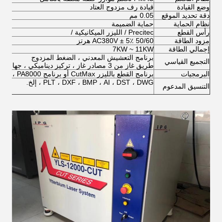
وضع القيادة
قيادة رف مزدوج العتاد
دقة تحديد الموقع
0.05 مم
نظام الحماية
حماية الضميمة
رأس القطع
Precitec / الليزر الميكانيكية /
مزود الطاقة
AC380V ± 5٪ 50/60 هرتز
إجمالي الطاقة
7KW ~ 11KW
برنامج التعشيش المعدني ، الضغط المزدوج
التجميع القياسي
طريق غاز من 3 مصادر غاز ، تركيز ديناميكي ، جهاز تحكم عن بعد ، إلخ.
البرمجيات
برنامج القطع بالليزر CutMax أو برنامج PA8000 ، برامج التعشيش المعدنية
PLT ، DXF ، BMP ، AI ، DST ، DWG ، إلخ.
التنسيق المدعوم