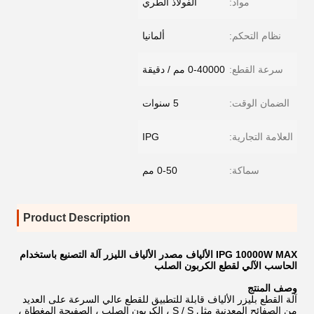
مواد:
الفولاذ الطري
نظام التحكم:
ألمانيا
سرعة القطع:
0-40000 مم / دقيقة
الضمان الوقت:
5 سنوات
العلامة التجارية:
IPG
سماكة:
0-50 مم
Product Description
IPG 10000W MAX الألياف مصدر الألياف الليزر آلة التصنيع باستخدام
الحاسب الآلي لقطع الكربون الصلب
وصف المنتج
آلة القطع بليزر الألياف قابلة للتطبيق للقطع عالي السرعة على العديد
من الصفائح المعدنية مثل S / S ، الكربون الصلب ، الصفيحة المغطاة ،