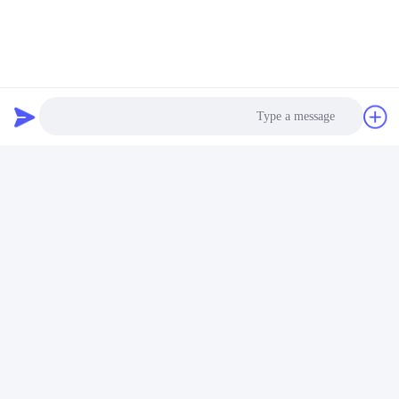
ارسل
منتجاتنا
Similar Products
Photo
Video Call
Audio Call
تدريب مجاني HSG الألياف
آلة القطع بالليزر بالليزر