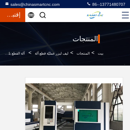
sales@chinasmartcnc.com
86--13771480707
إقتباس
المنتجات
>
>
>
بيت
المنتجات
ليف ليزر عمليّة قطع آلة
آلة القطع بليزر الألياف IPG ، آلة القطع بالليزر CNC بالليزر