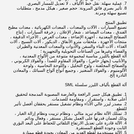
7. عملية سهلة: نقل خط الألياف ، لا تعديل للمسار البصري.
8. تأثير بصري فائق المرونة: حجم صغير ، هيكل مدمج ، متطلبات
تصنيع سهلة ومرنة.
تطبيق المنتج
تصنيع السيارات ، الآلات والمعدات ، المعدات الكهربائية ، معدات مطبخ
الفندق ، معدات المصاعد ، شعار الإعلان ، زخرفة السيارات ، إنتاج
الصفائح المعدنية ، أجهزة الإضاءة ، معدات العرض ، الأجزاء الدقيقة ،
منتجات الأجهزة ، ملحقات مترو الأنفاق ، الديكور ، آلات النسيج ، آلات
الغذاء ، آلات البناء والسفن والأدوات والمعدات المعدنية والطيران
والفضاء وغيرها من الصناعات التحويلية والتجهيزية ؛
آلة القطع بالليزر مناسبة لمجموعة متنوعة من الألواح المعدنية ،
والأنابيب (بجهاز خاص) ، والفولاذ المقاوم للصدأ ، والفولاذ الكربوني ،
والصفائح المجلفنة ، ولوح التخليل ، واللوحة النحاسية ، ولوحة
الألومنيوم ، والفولاذ المنغنيز ، وجميع أنواع ألواح السبائك ، والمعادن
النادرة إلخ.
آلة القطع بألياف الليزر سلسلة SML
1. تطبيق هيكل جسر الرافعة والعارضة المصبوبة المدمجة لتحقيق
أعلى صلابة ، واستقرار ، ومقاومة للصدمات.
2. مصدر ليزر عالي الأداء ونظام تشغيل مستقر يحققان أفضل تأثير
للقطع.
3. تمتلك الآلة نظام تبريد مثالي ، ونظام تزييت ونظام إزالة الغبار ،
وذلك لضمان قدرتها على العمل بشكل مستقر ، وفعال ودائم.
4. الآلة قادرة على تعديل الارتفاع التلقائي للحفاظ على البعد البؤري
الثابت وجودة القطع المستقرة.
5. الآلة مستخدمة لقطع العديد من المعادن بجودة قطع ممتازة