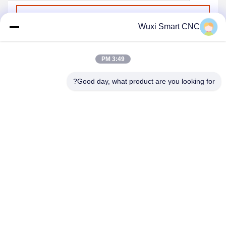
ارسل
Wuxi Smart CNC
3:49 PM
Good day, what product are you looking for?
WUXI SMART CNC EQUIPMENT GROUP
CO.,LTD
sales@chinasmartcnc.com
86--13771480707
No.77 Huicheng Road ، مقاطعة هوشان ، مقاطعة جيانغسو ،
214151 ، الصين