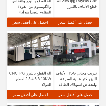
3kw Ipg Raycus Cnc آلة
آلة القطع بالليزر والنحاس
قطع الألياف بالليزر
والألومنيوم من الفولاذ
المقاوم للصدأ مع أداء
مستقر
احصل على أفضل سعر
احصل على أفضل سعر
تدريب مجاني HSG الألياف
آلة القطع بالليزر CNC IPG
الليزر كتر عالية السرعة
2 3 4 6 8 10KW لقطع
وانخفاض استهلاك الطاقة
الفولاذ
احصل على أفضل سعر
احصل على أفضل سعر