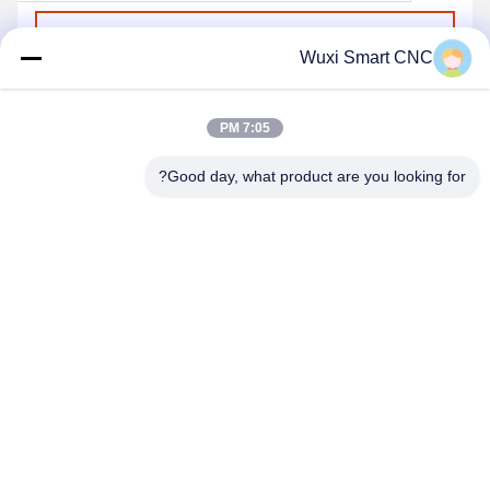
ارسل
Wuxi Smart CNC
7:05 PM
Good day, what product are you looking for?
WUXI SMART CNC EQUIPMENT GROUP
CO.,LTD
sales@chinasmartcnc.com
86--13771480707
رقم 10، طريق هنغو، تشيانكيا، منطقة هويشان، مدينة ووشي،
مقاطعة جيانغسو، الصين