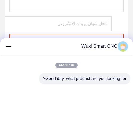
ارسل
Wuxi Smart CNC
11:38 PM
Good day, what product are you looking for?
WUXI SMART CNC EQUIPMENT GROUP
CO.,LTD
sales@chinasmartcnc.com
86--13771480707