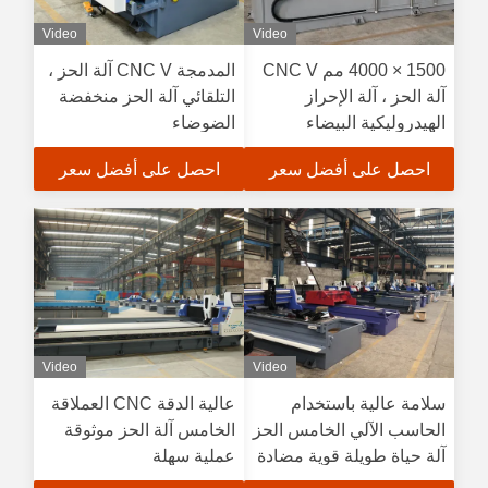
Video
Video
1500 × 4000 مم CNC V
المدمجة CNC V آلة الحز ،
آلة الحز ، آلة الإحراز
التلقائي آلة الحز منخفضة
الهيدروليكية البيضاء
الضوضاء
احصل على أفضل سعر
احصل على أفضل سعر
Video
Video
سلامة عالية باستخدام
عالية الدقة CNC العملاقة
الحاسب الآلي الخامس الحز
الخامس آلة الحز موثوقة
آلة حياة طويلة قوية مضادة
عملية سهلة
للتدخل القدرة