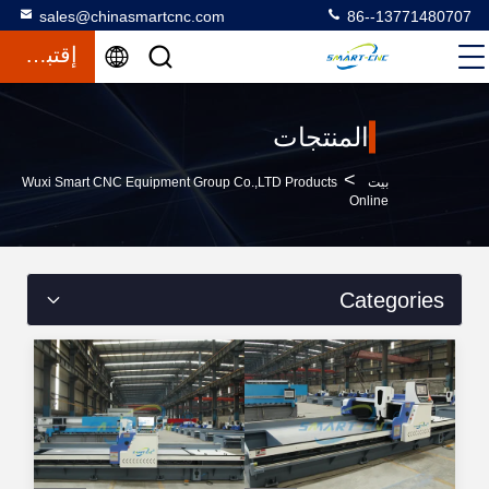
sales@chinasmartcnc.com
86--13771480707
إقتباس
المنتجات
>
بيت
Wuxi Smart CNC Equipment Group Co.,LTD Products
Online
Categories