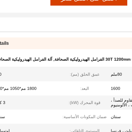
ails
30T الفرامل الهيدروليكية الصحافة
,
آلة الفرامل الهيدروليكية الصحافة CNC الصغ
80ملم
عمق الحلق (مم):
80
1600
البعد:
1800 مم*1050 مم*1700 مم
قاوم للصدأ ،
قوة المحرك (kW):
3 كيلو واط
 الألومنيوم
سنتان
ضمان المكونات الأساسية:
سنة
ايدر، فرنسا
المستوى التلقائي:
اوتوما