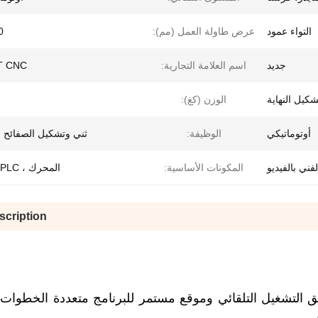
التواء عمود
عرض طاولة العمل (مم):
50
جديد
اسم العلامة التجارية:
T CNC
شكيل النهاية
الوزن (كغ):
أوتوماتيكي
الوظيفة:
ثني وتشكيل الصفائح ا
فني بالفيديو
المكونات الأساسية:
المحرك ، PLC ، تحمل
scription
 التشغيل التلقائي وموقع مستمر للبرنامج متعددة الخطوا