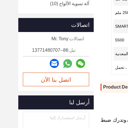
آلة تسوية الألواح
(10)
2 ملم
اتصالات
SMAR
اتصالات:
Mr. Tony
5500
تيل:
86--13771480707
لمعدنية
اتصل بنا الآن
Product De
أرسل لنا
ت،وتدرك ضبط