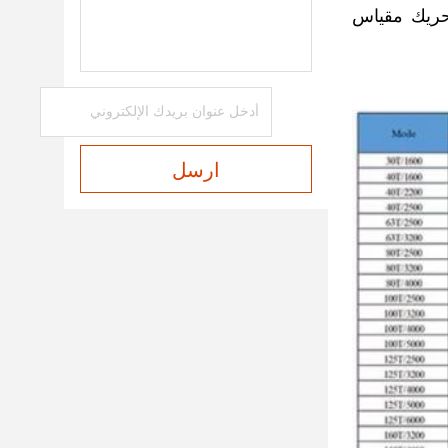
حريك مقياس
ارسل