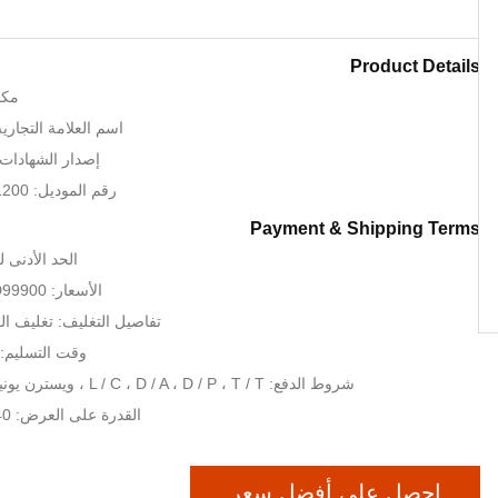
Product Details
مكا
اسم العلامة التجارية: RT CNC
إصدار الشهادات: , ISO, TUV
رقم الموديل: WC67K-30T / 1200
Payment & Shipping Terms
الحد الأدنى لكمية:
الأسعار: USD3000~USD99900
تفاصيل التغليف: تغليف ال
وقت التسليم: 35-40 يوم عم
شروط الدفع: L / C ، D / A ، D / P ، T / T ، ويسترن يونيون ، موني جرام
القدرة على العرض: 40 مجموعة / شهر
احصل على أفضل سعر