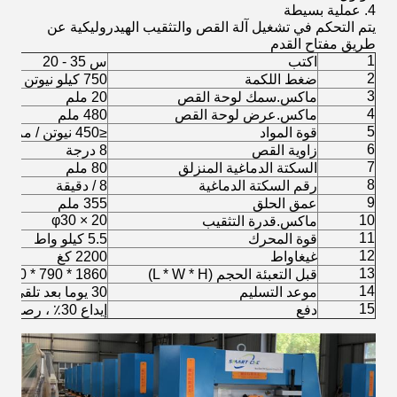
4. عملية بسيطة
يتم التحكم في تشغيل آلة القص والتثقيب الهيدروليكية عن
طريق مفتاح القدم
1
اكتب
س 35 - 20
2
ضغط اللكمة
750 كيلو نيوتن
3
ماكس.سمك لوحة القص
20 ملم
4
ماكس.عرض لوحة القص
480 ملم
5
قوة المواد
≤450 نيوتن / مم 2
6
زاوية القص
8 درجة
7
السكتة الدماغية المنزلق
80 ملم
8
رقم السكتة الدماغية
8 / دقيقة
9
عمق الحلق
355 ملم
φ30 × 20
10
ماكس.قدرة التثقيب
11
قوة المحرك
5.5 كيلو واط
12
غيغاواط
2200 كغ
13
قبل التعبئة الحجم (L * W * H)
1860 * 790 * 1900 مم
14
موعد التسليم
30 يوما بعد تلقي الودائع
15
دفع
إيداع 30٪ ، رصيد 70٪ قبل الشحن