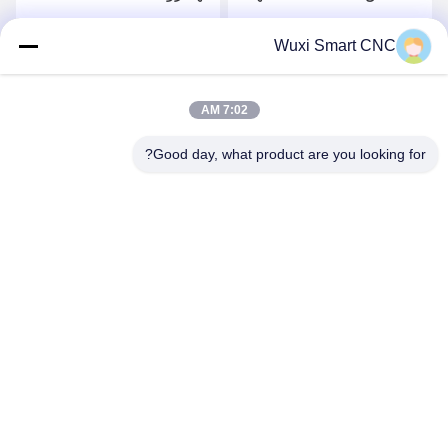
العالية ، آلة قطع الزاوية
الهيدروليكية
احصل على أفضل سعر
احصل على أفضل سعر
Wuxi Smart CNC
7:02 AM
Good day, what product are you looking for?
WUXI SMART CNC EQUIPMENT GROUP
CO.,LTD
sales@chinasmartcnc.com
86--13771480707
No.77 Huicheng Road ، مقاطعة هوشان ، مقاطعة جيانغسو ،
214151 ، الصين