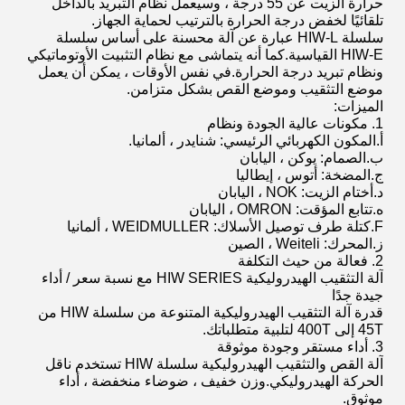
حرارة الزيت عن 55 درجة ، وسيعمل نظام التبريد بالداخل
تلقائيًا لخفض درجة الحرارة بالترتيب لحماية الجهاز.
سلسلة HIW-L عبارة عن آلة محسنة على أساس سلسلة
HIW-E القياسية.كما أنه يتماشى مع نظام التثبيت الأوتوماتيكي
ونظام تبريد درجة الحرارة.في نفس الأوقات ، يمكن أن يعمل
موضع التثقيب وموضع القص بشكل متزامن.
الميزات:
1. مكونات عالية الجودة ونظام
أ.المكون الكهربائي الرئيسي: شنايدر ، ألمانيا.
ب.الصمام: يوكن ، اليابان
ج.المضخة: أتوس ، إيطاليا
د.أختام الزيت: NOK ، اليابان
ه.تتابع المؤقت: OMRON ، اليابان
F.كتلة طرف توصيل الأسلاك: WEIDMULLER ، ألمانيا
ز.المحرك: Weiteli ، الصين
2. فعالة من حيث التكلفة
آلة التثقيب الهيدروليكية HIW SERIES مع نسبة سعر / أداء
جيدة جدًا
قدرة آلة التثقيب الهيدروليكية المتنوعة من سلسلة HIW من
45T إلى 400T لتلبية متطلباتك.
3. أداء مستقر وجودة موثوقة
آلة القص والتثقيب الهيدروليكية سلسلة HIW تستخدم ناقل
الحركة الهيدروليكي.وزن خفيف ، ضوضاء منخفضة ، أداء
موثوق.