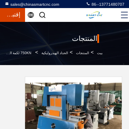
sales@chinasmartcnc.com
86--13771480707
إقتباس
المنتجات
>
>
>
بيت
المنتجات
الحداد الهيدروليكية
750KN لكمة القص 30t هيدروليكي الإحراز عامل الحديد