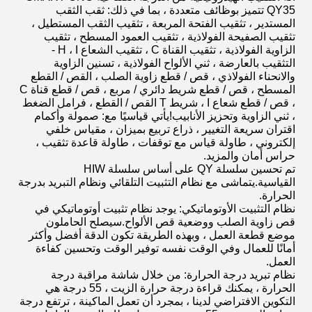
QY35 تتميز بوظائف متعددة ، بما في ذلك: ثقب الثقب
المستدير ، تثقيب الفتحة المربعة ، تثقيب الثقب المستطيل ،
تثقيب الصفيحة الفولاذية ، تثقيب العمود المسطح ، تثقيب
الزاوية الفولاذية ، تثقيب القناة C ، تثقيب الشعاع H ، I -
التثقيب بالعارضة ، ثني الألواح الفولاذية ، تسنين الزاوية
والانحناء الفولاذي ، قص / قطع زاوية الصلب ، القص / القطع
المسطح ، قص / قطع شريط دائري / مربع ، قص / قطع قناة C
، قص / قطع شعاع I ، شريط T القص / القطع ، فرامل الضغط
، ثني الزاوية وتحزيز الأنابيب!يأتي قياسيًا مع: صمولة وأكمام
اقتران سريعة التغيير ، ذراع تربيع بميزان ، مقياس خلفي
إلكتروني ، طاولة قياس مع توقفات ، طاولة قاعدة تثقيب ،
حراس أمان والمزيد.
تم تحسين سلسلة QY على أساس سلسلة HIW
القياسية.يتماشى مع نظام التثبيت التلقائي ونظام التبريد بدرجة
الحرارة.
نظام التثبيت الأوتوماتيكي: يوجد نظام تثبيت أوتوماتيكي في
قص زاوية الصلب ووضعية قص الألواح.سيصلح الحاملون
موضع قطعة العمل ، وبهذه الطريقة تكون الدقة أفضل وأكثر
أمانًا للعمال وفي الوقت نفسه توفير الوقت وتحسين كفاءة
العمل.
نظام تبريد درجة الحرارة: من خلال شاشة مراقبة درجة
الحرارة ، يمكنك قراءة درجة حرارة الزيت ، 55 درجة هي
التكوين الافتراضي لدينا ، بمجرد أن تعمل الماكينة ، ترتفع درجة