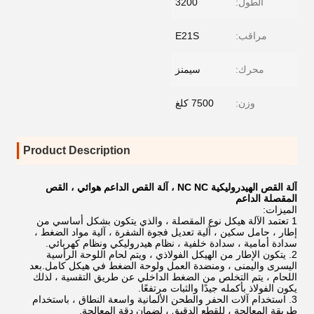
الطول:
3200
مراقب:
E21S
محرك:
سيمنز
وزن:
7500 كلغ
Product Description
آلة القص الهيدروليكية NC NC ، آلة القص الداعم هوائي ، القص
المقصلة الداعم
الميزات:
1 تعتمد الآلة هيكل نوع المقصلة ، والذي يتكون بشكل أساسي من
إطار ، حامل سكين ، آلية تعديل فجوة الشفرة ، آلية مواد الضغط ،
سدادة أمامية ، سدادة خلفية ، نظام هيدروليكي ونظام كهربائي.
2. يتكون الإطار من الهيكل الفولاذي ، ويتم لحام اللوحة الرأسية
اليسرى واليمنى ، ومنضدة العمل ولوحة الضغط في هيكل كامل.بعد
اللحام ، يتم التخلص من الضغط الداخلي عن طريق التقسية ، لذلك
يكون الفولاذ بأكمله جيدًا والثبات مرتفعًا.
3. استخدام آلات الحفر والطحن الألمانية واسعة النطاق ، باستخدام
طريقة المعالجة ، للقطع الدقيق ، لضمان دقة المعالجة.