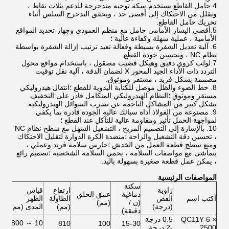
4.حامل القاطع يستخدم سكة توجيه متدحرجة للدعم بثلاث نقاط ،
ويقلل من الاحتكاك إلى أقصى حد ، ويحقق التدحرج السلس أثناء
تحريك حامل القاطع.
5.أقصى اليسار الأمامي حامل مع منظم العمودي وجهاز تحديد المواقع
الأمامية ، عملية سهلة وكفاءة عالية ؛
6. آلية تعديل الشفرة بسيطة وفعالة تعيد ترتيب إزالة الشفرة بواسطة
نظام NC ، وتحسين جودة القطع.
7.لولب كروي دقيق وهيكل قضيب مصقول ، باستخدام مواقع محول
التردد ذات الأداء الجيد المحور X لضمان الدقة ، آلية نقل توقيت
مصممة بشكل فريد ، مستقر وموثوق.
8. خط الضوء والظل موصل للكتابة اليدوية للقطع ؛انتقال هيدروليكي
مستقر وموثوق ؛النظام الهيدروليكي المتكامل قادر على التخفيف
بشكل كبير من المشاكل الناجمة عن تسرب السوائل الهيدروليكية.
9. مصنوعة من الفولاذ أداة سبائك عالية الجودة قادرة بما يكفي
لمواجهة الحمل تأثير ومقاومة عالية للتآكل عند القطع ؛
10. بالإشارة إلى التصميم المريح ، التشغيل السهل مع سطح نظام NC
، تحسين دقة التشغيل والراحة ؛منضدة الكرة الدوارة لتقليل الاحتكاك
ومنع سطح قطعة العمل من الخدش ؛حارس سلامة فريد وعملي ،
يتماشى مع مواصفات السلامة ، يحمي السلامة الشخصية ؛تصميم رائع
، يمكن عمل قطعة صغيرة بسهولة باليد.
المواصفات الرئيسية
سكتة
زاوية
ارتفاع
قياس
دماغية
عمق الحلق
مح
أكتب اسم
القص
الطاولة
الظهر
(ن /
(مم)
(كي
(درجة)
(مم)
المدى (مم)
دقيقة)
QC11Y-6 ×
0.5 درجة
10 ～ 800
11
810
100
15-30
2500
-2 درجة