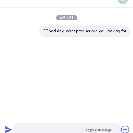
1:51 AM
Good day, what product are you looking for?
WUXI SMART CNC EQUIPMENT GROUP
CO.,LTD
sales@chinasmartcnc.com
86--13771480707
No.77 Huicheng Road ، مقاطعة هوشان ، مقاطعة جيانغسو ،
214151 ، الصين
الصين جودة جيدة هيدروليّ صحافة مكبح المورد. حقوق الطبع والنشر © 2019-2026
Wuxi Smart CNC Equipment Group Co.,LTD جميع الحقوق محفوظة