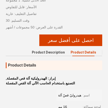
الحد الأدنى لكمية: 1 مجموعة
الأسعار: قابل للتفاوض
تفاصيل التغليف: عارية
وقت التسليم: 30
القدرة على العرض: 50 مجموعات / أشهر
احصل على أفضل سعر
Product Description
Product Details
Product Details
إبراز:
الهيدروليكية آلة قص المقصلة
,
التصنيع باستخدام الحاسب الآلي آلة القص المقصلة
اسم:
هيدروليّ قصّ آلة
لوحة سماكة:
16 مم