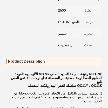
الطول:
2500
مراقب:
الصين ESTUN
محرك:
سيمنز
Vlave:
ريكسروث
Product Description
NC CNC رقيقة سميكة الحديد الصلب MS Ss الألومنيوم الفولاذ
المقاوم للصدأ لوحة معدنية بار المقصلة قطع لوحات آلة قص القص
للبيع
QC11Y ، QC11K سلسلة القص الهيدروليكية المقصلة
1. تصميم انسيابي بالكامل من الاتحاد الأوروبي ، Monoblock عن
طريق لحام الروبوتات و aparatus وعملية تخفيف التوتر عن طريق
العلاج الصلب.