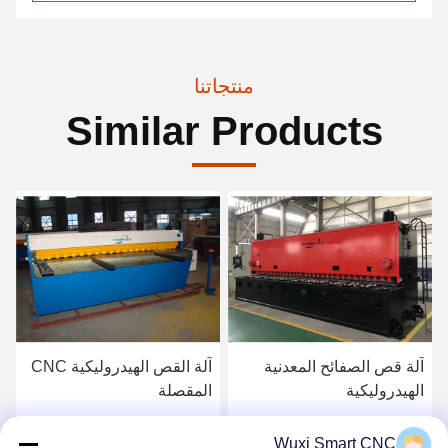
منتجاتنا
Similar Products
ائح المعدنية
آلة القص الهيدروليكية CNC
المقصلة
قطع آلة قص CNC
ى أفضل سعر
احصل على أفضل سعر
احصل على أ
Wuxi Smart CNC