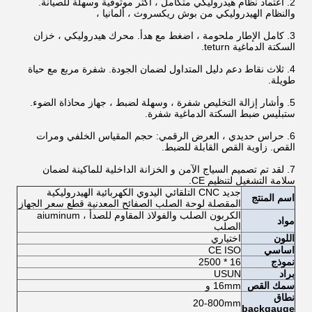
2. اعتماد نظام هيدروليكي متكامل ، أكثر موثوقية وسهلة للصيانة.
والنظام الهيدروليكي من بوش ريكسروث ، ألمانيا ،
3. كامل الإطار ملحومة ، اضغط مع هدأ. محرك هيدروليكي ، خزان
السكتة الدماغية teturn.
4. ثلاث نقاط دعم دليل المتداول لضمان الجودة. شفرة مربع مع حياة
طويلة.
5. وأشار إزالة التخليص شفرة ، وسهلة لضبط ، جهاز محاذاة الضوء.
ستبليس ضبط السكتة الدماغية شفرة.
6. حراس حديدي ، العرض الرقمي: حجم المقياس الخلفي ومرات
القص. زاوية القص القابلة للضبط.
7. لقد تم تصميم السياج الآمن و الخزانة الداخلية للماكينة لضمان
سلامة التشغيل لتنظيم CE.
جديد CNC التلقائي اليدوي الكهربائية الهيدروليكية
اسم المنتج
المقصلة لوحة الصلب الصفائح المعدنية قطع سعر الجهاز
الكربون الصلب والفولاذ المقاوم للصدأ ، aiuminum
مواد
الصلب
اللون
اختياري
اساسي
CE ISO
نموذج
16 * 2500
براد
USUN
سمك القص
16mm و
نطاق
20-800mm
backgauge