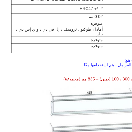
HRC47 +/- 2
0.02 مم
متوفرة
أمادا ، طوكيو ، ترومبف ، إل في دي ، واي إس دي ،
بيلر
متوفرة
متوفرة
هو: