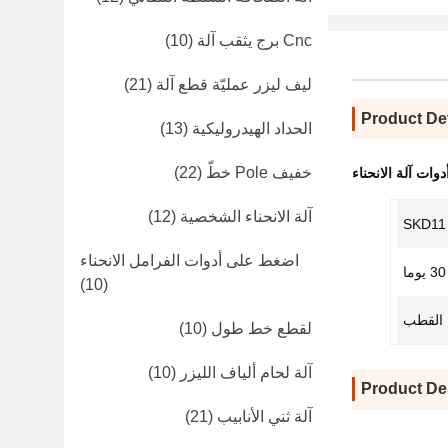
Cnc برج يثقب آلة
(10)
ليف ليزر عمليّة قطع آلة
(21)
Product Det
الحداد الهيدروليكية
(13)
خفيف Pole خطّ
(22)
دوات آلة الانحناء
آلة الانحناء الشخصية
(12)
SKD11
اضغط على أدوات الفرامل الانحناء
30 يوما
(10)
 القطب
لقطع خط طول
(10)
آلة لحام ألياف الليزر
(10)
Product De
آلة ثني الأنابيب
(21)