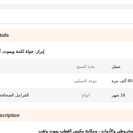
ails
إبراز:
جولة لكمة ويموت
,
أ
صقل
مادة المنتج:
ف مرة
موعد التسليم:
16 شهر
أنواع:
الفرامل الصحافة
scription
المخروطي والأدوات ، ومكابح مكبس القطب يموت وثقب