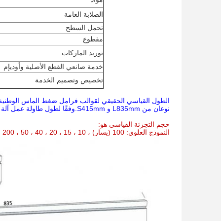
الصلابة العامة
تحمل السطح
مقطوع
توريد الماركات
خدمة صانعي القطع الأصلية وأوديإم
تخصيص وتصميم الخدمة
الطول القياسي الحقيقي لقوالب فرامل ضغط الماس الوطنية 
نوعان من L835mm و S415mm.وفقًا لطول طاولة عمل آلة الفرامل ، يتم استخدامها معًا.
حجم التجزئة القياسي هو:
النموذج العلوي: 100 (يسار) ، 10 ، 15 ، 20 ، 40 ، 50 ، 200 ، 300 ، 100 (يمين) = 835 مم (مجموعة)