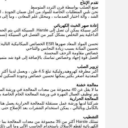
تقدم الإنتاج
صنع الصلب بواسطة فرن التردد المتوسط
نحن نلبي المتطلبات الخاصة للمواد.من أجل ضمان الجودة ، ا
الشد ، وآلة اختبار الصدمات ، ومحلل علم المعادن ، وما إلى ذ
إعادة صهر الخبث الكهربائي
أكبر سبيكة يمكن أن تصل إلى le
الداخلية.يتم التخلص بشكل كبير من الفصل في السبيكة (تسم
تحسن المواد المعاد صهرها ESR الخصائص الميكانيكية التالية:
تحسين المتانة بسبب زيادة التجانس والتناحي
خصائص مقاومة الزحف المحسنة
أفضل قوة إجهاد وخصائص تماسك بالإضافة إلى قوة شد متمي
تزوير الصلب
المعدنية أصغر بكثير.يمكنها تحسين خصائص وجودة السكين ل
معالجة خشنة
يتم توظيف العمال المهرة في ورشة المعالجة الخام الخاصة به
المعالجة الحرارية
بالكامل.وبالتالي ، يمكن استخدام الشفرات بعد الإصلاح حتى ي
التشطيب
الكهربائية لقطع الأسلاك باستخدام الحاسب الآلي وما إلى ذلك. يمكن للشركة إنتاج شف