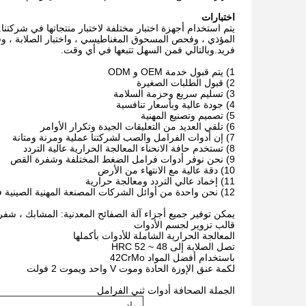
اختبارات
يتم استخدام أجهزة اختبار مختلفة لاختبار منتجاتها في شركتن
المؤذي ، وفحص المسحوق المغناطيسي ، واختبار الصلابة ، وقاع
فريد.وبالتالي فمن السهل تتبعها في أي وقت.
1) يتم قبول خدمة OEM و ODM
2) قبول الطلبات الصغيرة
3) تسليم سريع وحزمة السلامة
4) جودة عالية وبأسعار تنافسية
5) تصميم وتصنيع المهنية
6) تلقي العديد من التعليقات الجيدة وتكرار الأوامر
7) إن أدوات الفرامل والصب لشركتنا عملية ومرنة ومتانة
8) تستخدم حافة الانحناء المعالجة الحرارية عالية التردد
9) نحن نوفر أدوات فرامل الضغط المختلفة وشفرة القص
10) دقة عالية مع الانتهاء من الأرض
11) إخماد عالي التردد ومعالجة حرارية
12) نحن واحدة من أوائل الشركات المصنعة المهنية الصينية في هذا الخط
يمكن توفير جميع أجزاء آلة الصفائح المعدنية: المشابك ، شف
قالب تزوير لجسم الأدوات
المعالجة الحرارية الشاملة للأدوات بأكملها
تصل الصلابة إلى 48 ~ 52 HRC
باستخدام أفضل المواد 42CrMo
لكمة عنق الإوزة الحادة وموت V واحد ويموت 2 فولت
الجملة الصحافة أدوات ثني الفرامل
مواد