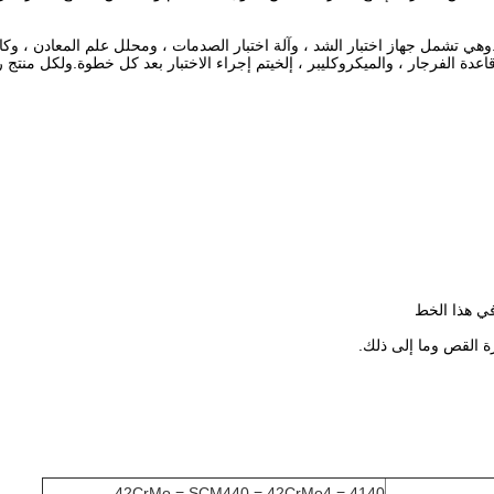
ا.وهي تشمل جهاز اختبار الشد ، وآلة اختبار الصدمات ، ومحلل علم المعادن ، و
دة الفرجار ، والميكروكليبر ، إلخيتم إجراء الاختبار بعد كل خطوة.ولكل منتج 
رة القص وما إلى ذلك.
42CrMo = SCM440 = 42CrMo4 = 4140