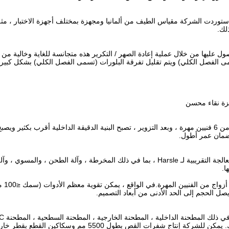
ستوردت الشركة مقياس الطيف من ألمانيا ومجهزة بمختلف أجهزة الاختبار ، مثل 
لك.
Hars. السبيكة التي يتم الحصول عليها من خلال عملية إعادة الصهر / التكرير هذه متجانسة للغاية وخالية م
ى الفصل الكلي) ويتم تقليل تفرقة البلورات (تسمى الفصل الكلي) بشكل كبير.
زة نقاء محسن
أكبر مطرقة كهروهيدروليكية تبلغ 4.5 طن ، ويعمل لدينا أكثر من 6 فنيين مهرة ، وبعد التزوير ، تصبح البنية الدقيقة الداخلية أقرب
ضمان عمر أطول.
ما لا يقل عن 40 مجموعة من معدات المعالجة في ورشة المعالجة التقريبية لـ Harsle ، بما في ذلك المخرطة ، وآلة الطحن ،
ا.
شركتنا لديها ورشة عمل مستقلة للمعالجة ال
صل الحجم إلى الحد الأدنى من أبعاد التصميم.
رات القص بطول 5500 مم وسكاكين القطع بقطر خارجي 1300 مم.