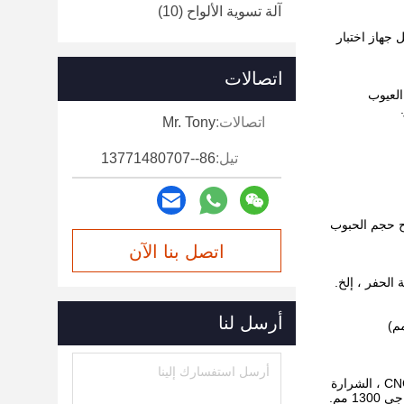
آلة تسوية الألواح
(10)
جهاز اختبار
اتصالات
ن العيوب
اتصالات:
Mr. Tony
تيل:
86--13771480707
 بكثير ويصبح حجم الحبوب
اتصل بنا الآن
 والمسوي ، وآلة الحفر ، إلخ.
أرسل لنا
حرارية.يعمل هنا أزواج من الفنيين المهرة.في الواقع ، يمكن تقوية معظم الأدوات (سمك ≤100 مم)
تمتلك Harsle أكثر من 35 مجموعة من معدات المعالجة بما في ذلك المطحنة الداخلية ، المطحنة الخارجية ، المطحنة السطحية ، المطحنة CNC ، الشرارة