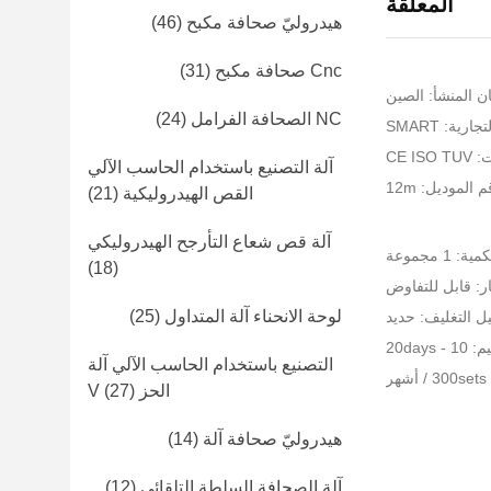
المعلقة
هيدروليّ صحافة مكبح
(46)
Cnc صحافة مكبح
(31)
ن المنشأ: الصين
NC الصحافة الفرامل
(24)
رية: SMART
CE I
آلة التصنيع باستخدام الحاسب الآلي
 الموديل: 12m
القص الهيدروليكية
(21)
آلة قص شعاع التأرجح الهيدروليكي
 1 مجموعة
(18)
ر: قابل للتفاوض
لوحة الانحناء آلة المتداول
(25)
ل التغليف: حديد
20days
التصنيع باستخدام الحاسب الآلي آلة
ر
الحز V
(27)
هيدروليّ صحافة آلة
(14)
آلة الصحافة السلطة التلقائي
(12)