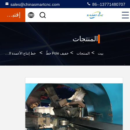
sales@chinasmartcnc.com
86--13771480707
إقتباس
المنتجات
>
>
>
بيت
المنتجات
خفيف Pole خطّ
خط إنتاج الأعمدة الخفيفة الأوتوماتيكية ، آلة لحام الأعمدة الخفيفة المثمنة