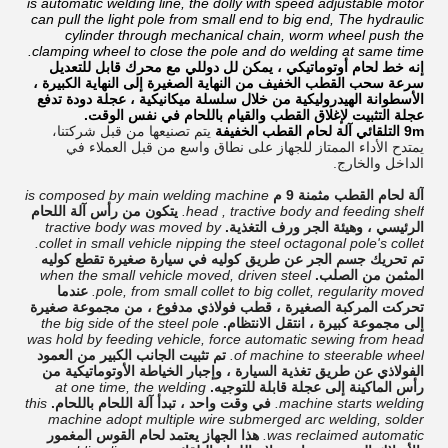
is automatic welding line, the dolly with speed adjustable motor
can pull the light pole from small end to big end, The hydraulic
cylinder through mechanical chain, worm wheel push the
clamping wheel to close the pole and do welding at same time.
إنه خط لحام أوتوماتيكي ، يمكن لل دوللي مع محرك قابل للتعديل
سرعة سحب القطب الخفيف من النهاية الصغيرة إلى النهاية الكبيرة ،
الأسطوانة الهيدروليكية من خلال سلسلة ميكانيكية ، عجلة دودة تدفع
عجلة التثبيت لإغلاق القطب والقيام باللحام في نفس الوقت.
9m التلقائي آلة لحام القطب الخفيفة
يتم تصنيعها من قبل شركتنا
،
يمتدح الأداء الممتاز للجهاز على نطاق واسع من قبل العملاء في
الداخل والخارج.
آلة لحام القطب مثمنة 9 م
is composed by main welding machine
head , tractive body and feeding shelf.
يتكون من رأس آلة اللحام
الرئيسي ، وهيئة الجر ورف التغذية.
tractive body was moved by
collet in small vehicle nipping the steel octagonal pole's collet.
تم تحريك جسم الجر عن طريق كوليه في سيارة صغيرة تقطع كوليه
المثمن من الصلب.
when the small vehicle moved, driven steel
pole, from small collet to big collet, regularity moved.
عندما
تحركت المركبة الصغيرة ، قطب فولاذي مدفوع ، من مجموعة صغيرة
إلى مجموعة كبيرة ، انتقل الانتظام.
the big side of the steel pole
was hold by feeding vehicle, force automatic sewing from head
of machine to steerable wheel.
تم تثبيت الجانب الكبير من العمود
الفولاذي عن طريق تغذية السيارة ، وإجبار الخياطة الأوتوماتيكية من
رأس الماكينة إلى عجلة قابلة للتوجيه.
at one time, the welding
machine starts welding.
في وقت واحد ، تبدأ آلة اللحام باللحام.
this
machine adopt multiple wire submerged arc welding, solder
was reclaimed automatic.
هذا الجهاز يعتمد لحام القوس المغمور