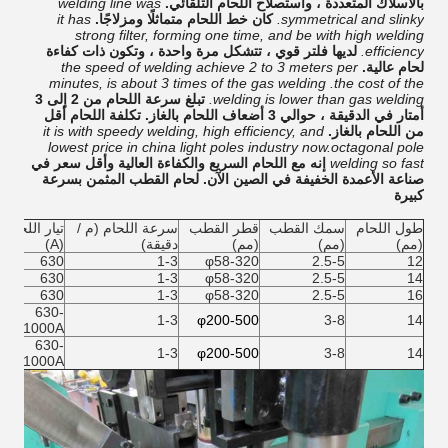
بالأسلاك المتعددة ، واستصلاح اللحام التلقائي.
welding line was
symmetrical and slinky.
كان خط اللحام متماثلًا ومزلاجًا.
it has
strong filter, forming one time, and be with high welding
efficiency.
لديها فلتر قوي ، تتشكل مرة واحدة ، وتكون ذات كفاءة
لحام عالية.
the speed of welding achieve 2 to 3 meters per
minutes, is about 3 times of the gas welding .the cost of the
welding is lower than gas welding.
تبلغ سرعة اللحام من 2 إلى 3
أمتار في الدقيقة ، حوالي 3 أضعاف اللحام بالغاز. تكلفة اللحام أقل
من اللحام بالغاز.
it is with speedy welding, high efficiency, and
lowest price in china light poles industry now.octagonal pole
welding so fast
إنه مع اللحام السريع والكفاءة العالية وأقل سعر في
صناعة الأعمدة الخفيفة في الصين الآن. لحام القطب المثمن بسرعة
كبيرة
طول اللحام
سمك القطب
قطر القطب
سرعة اللحام (م /
تيار اللحام
(مم)
(مم)
(مم)
دقيقة)
(A)
630
1-3
φ58-320
2.5-5
12
630
1-3
φ58-320
2.5-5
14
630
1-3
φ58-320
2.5-5
16
630-
1-3
φ200-500
3-8
14
1000A
630-
1-3
φ200-500
3-8
14
1000A