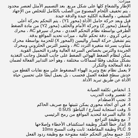
ميزات:
الإطار والشعاع كلها على شكل مربع. بعد التصميم الأمثل لعنصر محدود
، يتم تخفيف اللحام المصنوع من الصلب بالكامل للتخلص من الإجهاد
المتبقي ، والصلابة الكلية جيدة والدقة جيدة.
قبل وبعد حركة حامل الأداة (محور Y1) ، يتم التحكم بحركة أعلى
وأسفل (محور Z) وحركة الأمام والخلف (محور Y2) من مادة الضغط
الطرفي بواسطة نظام التحكم العددي ، محرك سيرفو AC ، محرك
برغي كروي ، دقة تحكم عالية ، ميزات تحديد المواقع بدقة.
يتم تشغيل حركة اليسار واليمين (المحور X) للحزمة بواسطة محرك
متناوب بسرعة متغيرة التردد AC ، وتتميز الترس الحلزوني ومحرك
الجريدة والترس بخصائص السرعة العالية وقدرة التحميل القوية.
يمكن لنظام الضغط الهوائي الضغط على جانب الشغل وجانب التغذية
بشكل متكيف وفقًا لسماكات مختلفة ، وهو أحد التدابير الفعالة لضمان
دقة المعالجة والتكرار.
لا يعمل نظام نفخ وتبريد الهواء المضغوط على منع نفايات القطع من
خدش سطح قطعة العمل فحسب ، بل يعمل أيضًا على تحسين حياة
الأداة عن طريق تبريد الأداة.
1. انخفاض تكلفة الصيانة
2. تقصير وقت التدريب
3. تجنب الاصطدام
4. في أي اتجاه محوري يمكن تثبيتها مع صريف الحاكم
5. وقت استجابة لتسارع / التباطؤ: 0.5US
6. عالية السرعة لتحديد المواقع من رمح الرئيسي
7. مع وظيفة التراجع
8. إنذار خطأ الفكر وظيفة استكشاف الأخطاء وإصلاحها
9. PLC وظيفة المقاطعة: ثابت وقت المسح 10ms
10. جميع محاور التحكم حلقة مفتوحة مع وظيفة ردود الفعل