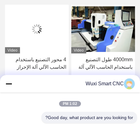
Video
Video
4000mm طول التصنيع
4 محور التصنيع باستخدام
باستخدام الحاسب الآلي آلة
الحاسب الآلي آلة الإحراز
الإحراز صلابة جيدة مع ضبط
سهلة الأسلاك لوحة
نظام السكين
الألومنيوم المركب
احصل على أفضل سعر
احصل على أفضل سعر
Wuxi Smart CNC
1:02 PM
Good day, what product are you looking for?
WUXI SMART CNC EQUIPMENT GROUP