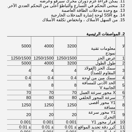
11. يمكن قراءة عزم دوران محرك سيرفو وعرضه
12. منحنى التحكم في التسارع والتباطؤ أعلى من التحكم العددي الآخر.
13. مع وحدة مدخلات الطاقة العاصمة
14. مع SSR لوحة إشارة المدخلات الخارجية
15. من السهل الأسلاك ، وانخفاض تكلفة الأسلاك
2. المواصفات الرئيسية
لا
3200
4000
5000
000
معلومات تقنية
نموذج
1
عرض الحز
1250/1500
1250/1500
1250/1500
500
2
طول الطول
3200
4000
5000
000
سمك الحز (الفولاذ
4
4
4
4
3
المقاوم للصدأ)
4
سمك مين من لوحة
0.4
0.4
0.4
0.4
الحد الأدنى للمسافة
8
8
8
8
5
الجانبية V
6
X محور سرعة العمل
70
70
70
70
7
سرعة المحور الخلفي
80
80
80
80
Y1 محور أقصى
250
1250
1250
1250
8
مسافة
Y1 محور سرعة
20
20
20
20
9
التحرك
10
قرار محور Y1
0.001
0.001
0.001
001
11
كرر دقة تحديد المواقع
± 0.01
± 0.01
± 0.01
± 0.01