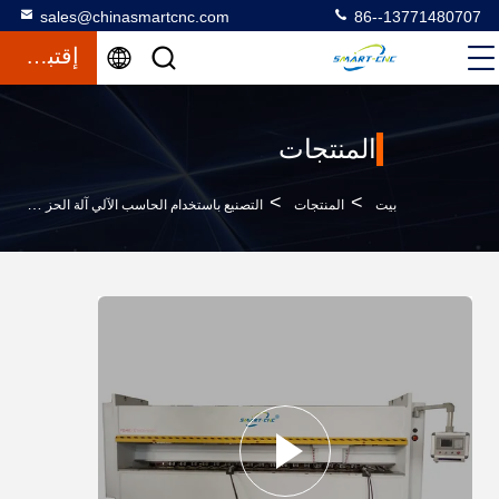
sales@chinasmartcnc.com
86--13771480707
إقتباس
المنتجات
>
>
بيت
المنتجات
التصنيع باستخدام الحاسب الآلي آلة الحز V
1500 × 5000 مم CNC V آلة الحز