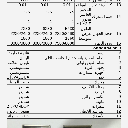
12
قرار المحور Z
0.001
0.001
0.001
001
13
كرر دقة تحديد المواقع
± 0.01
± 0.01
± 0.01
± 0.01
المحور
5.5
5.5
5.5
5.5
العاشر
14
قوة المحرك
محور
1
1
1
1
Y1.Y2.Z
الطول
5430
6230
7230
230
15
حجم الجهاز
عرض
2230/2480
2230/2480
2230/2480
480
متوسط
1560
1560
1560
560
15
وزن الجهاز
7500/8000
8000/8600
9000/9800
000
3.Configuration
لا
اسم
علامة تجارية
1
نظام التصنيع باستخدام الحاسب الآلي
اليابان
2
نظام الهيدروليكي
تايوان العلامة التج
3
تحويل التردد
ميتسوبيشي، اليابا
4
أجهزة السيارات
ميتسوبيشي، اليابا
5
ختم
VALQUA، اليابان
6
محرك
خيط، ألمانيا
7
مفتاح التكييف
شنايدر
8
قواطع
شنايدر
9
الكسارة والزر
شنايدر
10
تناوب
شنايدر
11
شفرات
KORLOY، كوريا
12
المرشد الخطى
هينوين ، تايوان
13
الأسلاك
IGUS ، ألمانيا