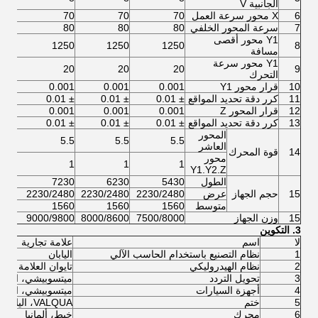
الجانبية V
6
X محور سرعة العمل
70
70
70
70
7
سرعة المحور الخلفي
80
80
80
80
Y1 محور أقصى
250
1250
1250
1250
8
مسافة
Y1 محور سرعة
20
20
20
20
9
التحرك
10
قرار محور Y1
0.001
0.001
0.001
001
11
كرر دقة تحديد المواقع
± 0.01
± 0.01
± 0.01
± 0.01
12
قرار المحور Z
0.001
0.001
0.001
001
13
كرر دقة تحديد المواقع
± 0.01
± 0.01
± 0.01
± 0.01
المحور
5.5
5.5
5.5
5.5
العاشر
14
قوة المحرك
محور
1
1
1
1
Y1.Y2.Z
الطول
5430
6230
7230
230
15
حجم الجهاز
عرض
2230/2480
2230/2480
2230/2480
480
متوسط
1560
1560
1560
560
15
وزن الجهاز
7500/8000
8000/8600
9000/9800
000
3. التكوين
لا
اسم
علامة تجارية
1
نظام التصنيع باستخدام الحاسب الآلي
اليابان
2
نظام الهيدروليكي
تايوان العلامة التج
3
تحويل التردد
ميتسوبيشي، اليابا
4
أجهزة السيارات
ميتسوبيشي، اليابا
5
ختم
VALQUA، اليابان
6
محرك
خيط، ألمانيا