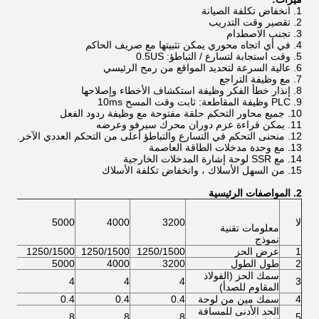
1. انخفاض تكلفة الصيانة
2. تقصير وقت التدريب
3. تجنب الاصطدام
4. في أي اتجاه محوري يمكن تثبيتها مع صريف الحاكم
5. وقت استجابة لتسارع / التباطؤ: 0.5US
6. عالية السرعة لتحديد المواقع من رمح الرئيسي
7. مع وظيفة التراجع
8. إنذار خطأ الفكر وظيفة استكشاف الأخطاء وإصلاحها
9. PLC وظيفة المقاطعة: ثابت وقت المسح 10ms
10. جميع محاور التحكم حلقة مفتوحة مع وظيفة ردود الفعل
11. يمكن قراءة عزم دوران محرك سيرفو وعرضه
12. منحنى التحكم في التسارع والتباطؤ أعلى من التحكم العددي الآخر.
13. مع وحدة مدخلات الطاقة العاصمة
14. مع SSR لوحة إشارة المدخلات الخارجية
15. من السهل الأسلاك ، وانخفاض تكلفة الأسلاك
2. المواصفات الرئيسية
لا
3200
4000
5000
000
معلومات تقنية
نموذج
1
عرض الحز
1250/1500
1250/1500
1250/1500
500
2
طول الطول
3200
4000
5000
000
سمك الحز (الفولاذ
4
4
4
4
3
المقاوم للصدأ)
4
سمك مين من لوحة
0.4
0.4
0.4
0.4
الحد الأدنى للمسافة
8
8
8
8
5