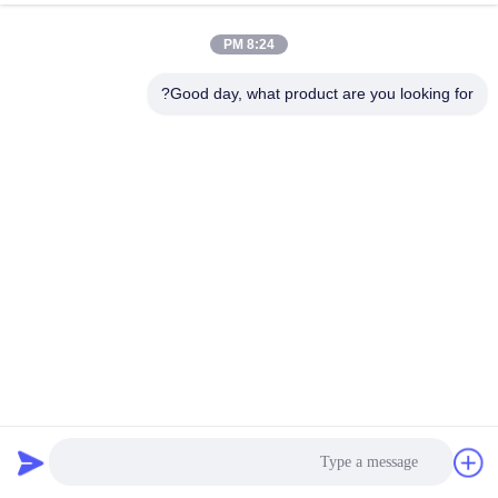
8:24 PM
Good day, what product are you looking for?
WUXI SMART CNC EQUIPMENT GROUP
CO.,LTD
sales@chinasmartcnc.com
86--13771480707
No.77 Huicheng Road ، مقاطعة هوشان ، مقاطعة جيانغسو ،
214151 ، الصين
الصين جودة جيدة هيدروليّ صحافة مكبح المورد. حقوق الطبع والنشر © 2019-2026
Wuxi Smart CNC Equipment Group Co.,LTD جميع الحقوق محفوظة