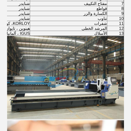
7
مفتاح التكييف
شنايدر
8
قواطع
شنايدر
9
الكسارة والزر
شنايدر
10
تناوب
شنايدر
11
شفرات
KORLOY، كوريا
12
المرشد الخطى
هينوين ، تايوان
13
الأسلاك
IGUS ، ألمانيا