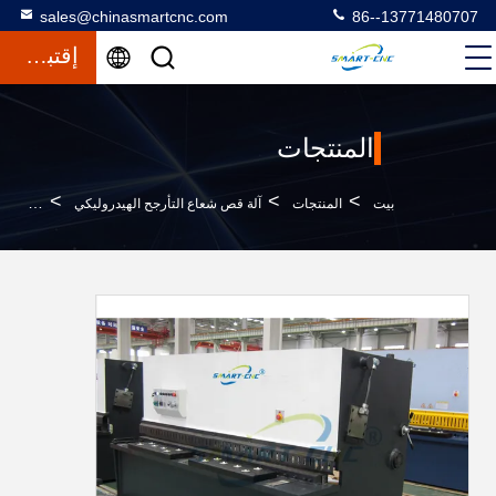
sales@chinasmartcnc.com
86--13771480707
إقتباس
المنتجات
>
>
>
بيت
المنتجات
آلة قص شعاع التأرجح الهيدروليكي
باستخدا