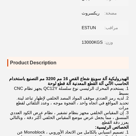
مضخة:
ريكسروث
مراقب:
ESTUN
وزن:
13000KGS
Product Description
الهيدروليكية آلة سوينغ شعاع القص 16 مم 3200 مم التصنيع باستخدام
الحاسب الآلي آلة القطع المعدنية آلة قطع لوحة
1. يستخدم المحرك الرئيسي نوع سلسلة QC12Y يجهز نظام CNC
بسيط
2. لديه رمز العددي موقف المواد المصد الخلفي لإظهار تباعد لينة.
تحديد المواقع في اتجاه واحد ، الفجوة موجه ، وعدد التلقائي لقطع
مرات
3. إن المقياس الخلفي مجهز بنظام تشفير ، نظام عرض الكود العددي
المنسق ، مما يجعل عرض موضع المقياس الخلفي أكثر دقة ، وبالتالي
يعزز دقة القطع.
الخصائص الرئيسية:
1. تصميم انسيابي بالكامل من الاتحاد الأوروبي ، Monoblock عن