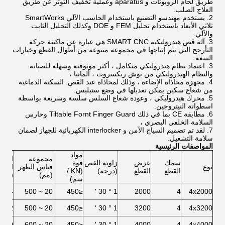
طريق لحام الروبوتات و aparatus وعملية تخفيف التوتر عن طريق
العلاج الصلب.
2. يستخدم مهندسو التصنيع باستخدام الحاسب الآلي SmartWorks
ثلاثي الأبعاد باستخدام تحليل FEM و DOE وكذلك التحليل الثابت
والآلي.
3. آلة قص هيدروليكية SMART CNC هي عبارة عن ماكينة حركة
التأرجح التي يتم إنتاجها في مجموعة متنوعة من أطوال القطع وخيارات
السعة.
3. اعتماد نظام هيدروليكي متكامل ، أكثر موثوقية وسهلة للصيانة.
والنظام الهيدروليكي من بوش ريكسروث ، ألمانيا ،
4. مجهزة محاذاة الإضاءة ، وذلك لمحاذاة عند القص. السكتة الدماغية
من شعاع سكين يمكن تعديلها في وضع ستبليس.
5. محرك هيدروليكي ، وعودة شعاع السلس سلسة وسريعة بواسطة
اسطوانة النيتروجين.
6. مطابقة CE بما في ذلك Tiltable Fornt Finger Guard وحارس
السلامة الخلفي البصري ،
7. لقد تم تصميم السياج الآمن و interlocker الكهربائية للجهاز لضمان
سلامة التشغيل.
المواصفات الرئيسية
مواد
مجموعة
السك
سمك
عرض
زاوية القص
قوة
نوع
قياس الظهر
الدما
القطع
القطع
(درجة)
(KN /
(مم)
(N / دقيقة)
سم)
14
20 ~ 500
≤450
1 ° 30 '
2000
4
4x2000
12
20 ~ 500
≤450
1 ° 30 '
3200
4
4x3200
10
20 ~ 600
≤450
1 ° 30 '
4000
4
4x4000