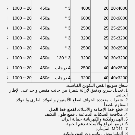
5
20 ~ 1000
≤450
3 °
4000
20
20x4000
4
20 ~ 1000
≤450
3 °
6000
20
20x6000
8
20 ~ 1000
≤450
3 °
2500
25
25x2500
5
20 ~ 1000
≤450
3 °
3200
25
25x3200
4
20 ~ 1000
≤450
3 °
2500
30
30x2500
4
20 ~ 1000
≤450
3 ° 30 '
3200
30
30x3200
40x2500
40
2500
4 درجات
≤450
20 ~ 1000
3
40x3200
40
3200
4 درجات
≤450
20 ~ 1000
3
شعاع سوينغ القص التكوين القياسية:
1. تعديل سريع ودقيق لإزالة شفرة من جانب مقبض واحد على الإطار
الجانبي
2. شفرات متعددة الحواف لقطع الألمنيوم والفولاذ الطري والفولاذ
المقاوم للصدأ
3. قطع خط الإضاءة والأسلاك لقطع خط الظل
4. مكافحة السكتات الدماغية ، قطع طول التكيف
5. الهيدروليكية والكهربائية حماية الزائد
6. تربيع الذراع والأسلحة دعم الجبهة
7. MD11 السيطرة
8. ألمانيا بوش ريكسروث الهيدروليكية