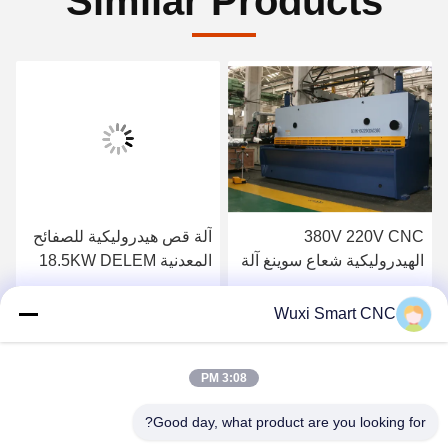
Similar Products
380V 220V CNC
آلة قص هيدروليكية للصفائح
الهيدروليكية شعاع سوينغ آلة
المعدنية 18.5KW DELEM
القص
DAC360
احصل على أفضل سعر
احصل على أفضل سعر
Wuxi Smart CNC
3:08 PM
Good day, what product are you looking for?