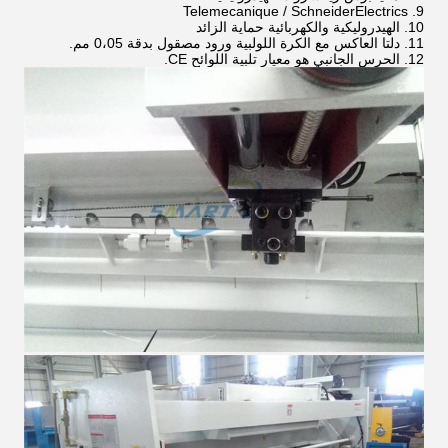
9. Telemecanique / SchneiderElectrics
10. الهيدروليكية والكهربائية حماية الزائد
11. دلتا العاكس مع الكرة اللولبية ورود مصقول بدقة 0،05 مم.
12. الحرس الجانبي هو معيار تلبية اللوائح CE.