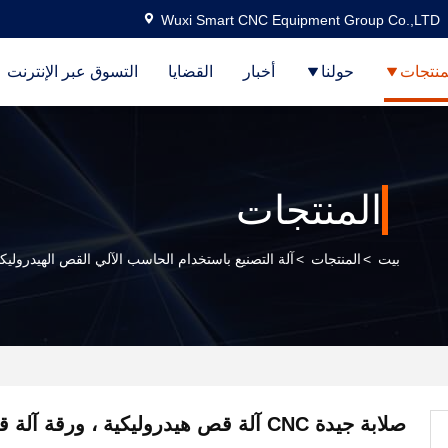
Wuxi Smart CNC Equipment Group Co.,LTD
منتجات
حولنا
أخبار
القضايا
التسوق عبر الإنترنت
المنتجات
بيت
>
المنتجات
>
آلة التصنيع باستخدام الحاسب الآلي القص الهيدروليك
صلابة جيدة CNC آلة قص هيدروليكية ، ورقة آلة قص المعادن