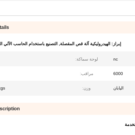
ails
إبراز:
الهيدروليكية آلة قص المقصلة
,
التصنيع باستخدام الحاسب الآلي ا
nc
لوحة سماكة:
6000
مراقب:
اليابان
وزن:
kgs
scription