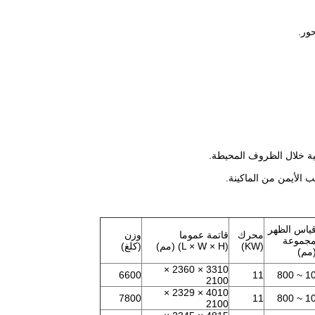
ياس الظهر
محرك
قاتمة عموما
وزن
جموعة
(KW)
(L × W × H) (مم)
(كلغ)
مم)
3310 × 2360 ×
6600
11
10 ~ 80
2100
4010 × 2329 ×
7800
11
10 ~ 80
2100