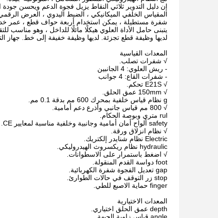
إن دليل التدوير ثلاثي النقاط يزيل فجوة الدعم ويحسن جودة ا
المقياس الخلفي الميكانيكي ، الضبط اليدوي ، العرض الرقم
شفرة مستطيلة ، يمكن استخدام أربعة حواف قطع ، عمر خدمة
يتبنى حامل الأداة العلوي هيكلًا مائلًا للداخل ، وهو مناسب ل
لديها وظيفة قطع تجزئة. لديها وظيفة خفيفة إلى خط. جهاز الت
المعدات القياسية
√ شفرات تصلب.
- ريش العلوي: 4 الجانبين
- شفرات القاع: 4 جوانب
√ E21S تحكم.
√ 150mm عمق الحلق.
g نظام قياس خلفية بمحرك 600 مم بدقة 0.1 مم.
√ 800 مم قياس جانبي وأذرع دعم أمامية.
rul متري وبوصة الحكام.
safety ألواح أمان أمامية وجانبية وخلفية مناسبة لمعايير CE.
√ نظام انزلاق ورقة.
Electric نظام شنايدر إلكتريك.
hydraulic نظام ريكسروث الهيدروليكي.
√ اضغط باستمرار على الاسطوانات.
foot دواسة القدم المنقولة.
gap تعديل الفجوة شفرة الكهربائية.
stop زر التوقف في حالات الطوارئ.
finger حماية الاصبع للطي.
المعدات الاختيارية
depth عمق الحلق اختياري.
angle قياس زاوية الجبهة.