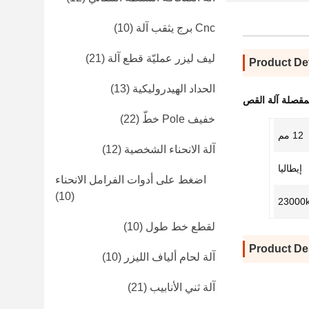
Cnc برج يثقب آلة
(10)
ليف ليزر عمليّة قطع آلة
(21)
Product Det
الحداد الهيدروليكية
(13)
لمقصلة آلة القص
خفيف Pole خطّ
(22)
12 مم
آلة الانحناء الشخصية
(12)
إيطاليا
اضغط على أدوات الفرامل الانحناء
(10)
23000
لقطع خط طول
(10)
Product De
آلة لحام ألياف الليزر
(10)
آلة ثني الأنابيب
(21)