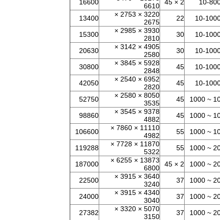
16600
2 × 45
10-80
6610
3220 × 2753 ×
13400
22
10-100
2675
3930 × 2985 ×
15300
30
10-100
2810
4905 × 3142 ×
20630
30
10-100
2580
5928 × 3845 ×
30800
45
10-100
2848
6952 × 2540 ×
42050
45
10-100
2820
8050 × 2580 ×
52750
45
10 ~ 10
3535
9378 × 3545 ×
98860
45
10 ~ 10
4882
11110 × 7860 ×
106600
55
10 ~ 10
4982
11870 × 7728 ×
119288
55
20 ~ 10
5322
13873 × 6255 ×
187000
2 × 45
20 ~ 10
6800
3640 × 3915 ×
22500
37
20 ~ 10
3240
4340 × 3915 ×
24000
37
20 ~ 10
3040
5070 × 3320 ×
27382
37
20 ~ 10
3150