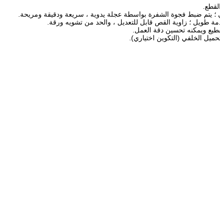
لقطع.
ي ؛ يتم ضبط فجوة الشفرة بواسطة عجلة يدوية ، سريعة ودقيقة ومريحة.
 طويل ؛ زاوية القص قابل للتعديل ، والحد من تشويه ورقة.
لتقطيع ويمكنه تحسين دقة العمل.
حميل الخلفي (التكوين اختياري).