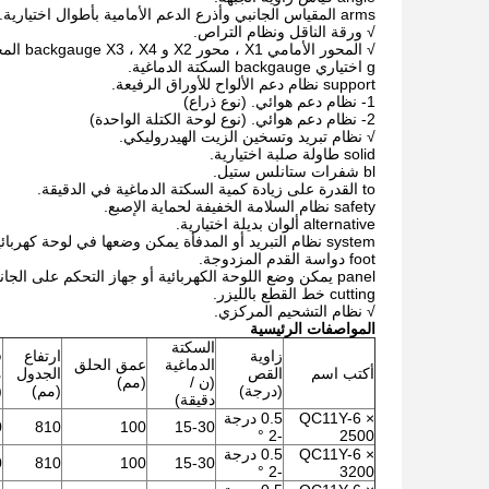
arms المقياس الجانبي وأذرع الدعم الأمامية بأطوال اختيارية.
√ ورقة الناقل ونظام التراص.
√ المحور الأمامي X1 ، محور X2 و backgauge X3 ، X4 المحور.
g اختياري backgauge السكتة الدماغية.
support نظام دعم الألواح للأوراق الرفيعة.
1- نظام دعم هوائي. (نوع ذراع)
2- نظام دعم هوائي. (نوع لوحة الكتلة الواحدة)
√ نظام تبريد وتسخين الزيت الهيدروليكي.
solid طاولة صلبة اختيارية.
bl شفرات ستانلس ستيل.
to القدرة على زيادة كمية السكتة الدماغية في الدقيقة.
safety نظام السلامة الخفيفة لحماية الإصبع.
alternative ألوان بديلة اختيارية.
system نظام التبريد أو المدفأة يمكن وضعها في لوحة كهربائية خلال الظروف المحيطة.
foot دواسة القدم المزدوجة.
panel يمكن وضع اللوحة الكهربائية أو جهاز التحكم على الجانب الأيمن من الماكينة.
cutting خط القطع بالليزر.
√ نظام التشحيم المركزي.
المواصفات الرئيسية
السكتة
زاوية
ارتفاع
ق
الدماغية
عمق الحلق
أكتب اسم
القص
الجدول
م
(ن /
(مم)
(درجة)
(مم)
(
دقيقة)
QC11Y-6 ×
0.5 درجة
0
810
100
15-30
-2 °
2500
QC11Y-6 ×
0.5 درجة
0
810
100
15-30
-2 °
3200