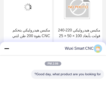
مكبس هيدروليكي 220-240
مكبس هيدروليكي بتحكم
فولت بأبعاد 100 × 50 × 25
CNC بقوة 200 طن لثني
سم ووزن 5.2 كجم
الفولاذ المقاوم للصدأ
احصل على أفضل سعر
احصل على أفضل سعر
Wuxi Smart CNC
2:06 PM
Good day, what product are you looking for?
WUXI SMART CNC EQUIPMENT GROUP
CO.,LTD