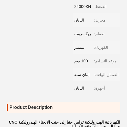
الضغط:
24000KN
محرك:
اليابان
صمام:
ريكسروث
الكهرباء:
سيمنز
موعد التسليم:
100 يوم
الضمان الوقت:
إثنان سنة
أجهزة:
اليابان
Product Description
الكهربائية الهيدروليكية تزامن جنبا إلى جنب الانحناء الهيدروليكية CNC
جنبا إلى جنب الصحافة الفرامل