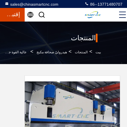
sales@chinasmartcnc.com
86--13771480707
إقتباس
المنتجات
>
>
>
بيت
المنتجات
هيدروليّ صحافة مكبح
عالية القوة جنبا إلى جنب الصحافة الفرامل الكهربائية التزامن الهيدروليكي