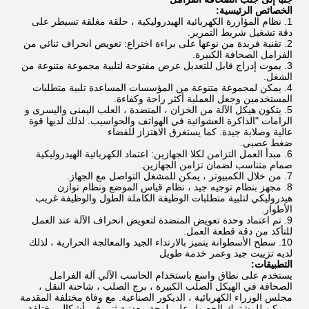
الخصائص الرئيسية:
1. نظام المؤازرة الكهربائية الهيدروليكية ، حلقة مغلقة تسيطر على
دقة تشغيل شريط التمرير.
2. تقنية فريدة من نوعها على براءة اختراع: تعويض انحراف ثنائي من
الفرامل الصحافة الكبيرة.
3. يموت إدراج قابل للتعديل عرض مفتوحة لتلبية مجموعة متنوعة من
الشغل.
4. يمكن لمجموعة متنوعة من المؤسسات المساعدة تلبية متطلبات
المستخدمين وجعل العملية أكثر راحة وكفاءة.
5. يتكون هيكل الآلة من الخزان ، المنضدة ، العلب اليمنى واليسرى و
الرامات "الذاكرة العشوائية في الهواتف والحواسيب. لذلك لديها قوة
عالية وصلابة جيدة. كما يستغرق الاهتزاز للقضاء
ضغط عصبى.
6. مبدأ العمل التزامن لكلا الجهازين: اعتماد الكهربائية الهيدروليكية
صمام متناسب لضمان تزامن الجهازين.
7. من خلال الكمبيوتر ، يمكن للمشغل التواصل مع الجهاز.
8. مجهز بنظام توجيه جيد ، نظام قياس الموضع ونظام توازن
هيدروليكي لتلبية متطلبات الوظيفة الكاملة الطول والوظيفة غريب
الأطوار.
9. تم اعتماد وحدة تعويض المنضدة لتعويض انحراف الآلة عند العمل
للتأكد من دقة قطعة العمل.
10. سطح الأسطوانة يتميز بالارتداء الجيد والمعالجة الحرارية ، لذلك
لديه تزييت جيد وعمر خدمة طويل
التطبيقات:
يستخدم على نطاق واسع باستخدام الحاسب الآلي آلة الفرامل
الصحافة في الهيكل الصلب الكبيرة ، برج الصلب ، شاحنة النقل ،
مجلس الوزراء الكهربائية ، الديكور الصناعية. مع وفاة مختلفة المقدمة
، يمكن للمشترك الحصول على لوحة معدنية ثني في أشكال مختلفة